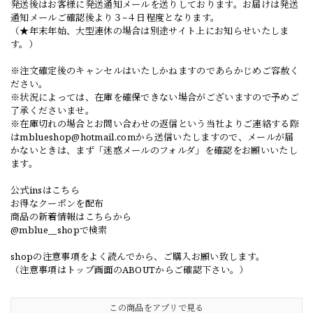
発送後はお客様に発送通知メールを送りしております。お届けは発送
通知メールご確認後より３~４日程度となります。
（★年末年始、大型連休の場合は別途サイト上にお知らせいたしま
す。）
※注文確定後のキャンセルはいたしかねますのであらかじめご容赦く
ださい。
※状況によっては、在庫を確保できない場合がございますので予めご
了承くださいませ。
※在庫切れの場合とお問い合わせの返信という当社よりご連絡する際
は
mblueshop@hotmail.com
から送信いたしますので、メールが届
かないときは、まず「迷惑メールのフォルダ」を確認をお願いいたし
ます。
公式insはこちら
お得なクーポンを配布
商品の新着情報はこちらから
@mblue__shopで検索
shopの注意事項をよく読んでから、ご購入お願い致します。
（注意事項はトップ画面のABOUTからご確認下さい。）
この商品をアプリで見る