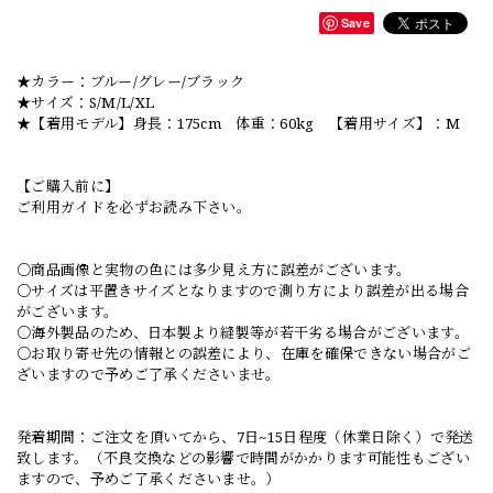
Save
★カラー：ブルー/グレー/ブラック
★サイズ：S/M/L/XL
★【着用モデル】身長：175cm 体重：60kg 【着用サイズ】：M
【ご購入前に】
ご利用ガイドを必ずお読み下さい。
○商品画像と実物の色には多少見え方に誤差がございます。
○サイズは平置きサイズとなりますので測り方により誤差が出る場合
がございます。
○海外製品のため、日本製より縫製等が若干劣る場合がございます。
○お取り寄せ先の情報との誤差により、在庫を確保できない場合がご
ざいますので予めご了承くださいませ。
発着期間：ご注文を頂いてから、7日~15日程度（休業日除く）で発送
致します。（不良交換などの影響で時間がかかります可能性もござい
ますので、予めご了承くださいませ。）