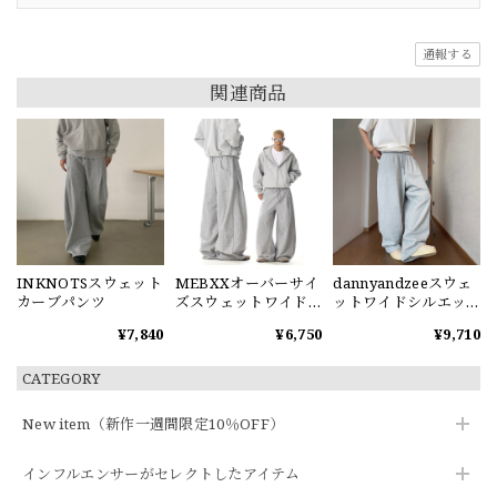
通報する
関連商品
INKNOTSスウェット
MEBXXオーバーサイ
dannyandzeeスウェ
カーブパンツ
ズスウェットワイド
ットワイドシルエッ
パンツ
トパンツ
¥7,840
¥6,750
¥9,710
CATEGORY
New item（新作一週間限定10％OFF）
インフルエンサーがセレクトしたアイテム