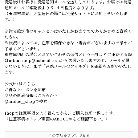
発送後はお客様に発送通知メールを送りしております。お届けは発送
通知メールご確認後より３~４日程度となります。
（★年末年始、大型連休の場合は別途サイト上にお知らせいたしま
す。）
※注文確定後のキャンセルはいたしかねますのであらかじめご容赦く
ださい。
※状況によっては、在庫を確保できない場合がございますので予めご
了承くださいませ。
※在庫切れの場合とお問い合わせの返信という当社よりご連絡する際
は
mblueshop@hotmail.com
から送信いたしますので、メールが届
かないときは、まず「迷惑メールのフォルダ」を確認をお願いいたし
ます。
公式insはこちら
お得なクーポンを配布
商品の新着情報はこちらから
@mblue__shopで検索
shopの注意事項をよく読んでから、ご購入お願い致します。
（注意事項はトップ画面のABOUTからご確認下さい。）
この商品をアプリで見る