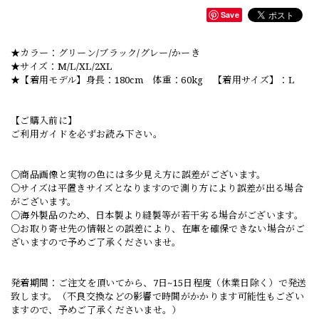
Save
★カラー：グリーン/ブラック/グレー/かーき
★サイズ：M/L/XL/2XL
★【着用モデル】身長：180cm 体重：60kg 【着用サイズ】：L
【ご購入前に】
ご利用ガイドを必ずお読み下さい。
○商品画像と実物の色には多少見え方に誤差がございます。
○サイズは平置きサイズとなりますので測り方により誤差が出る場合
がございます。
○海外製品のため、日本製より縫製等が若干劣る場合がございます。
○お取り寄せ先の情報との誤差により、在庫を確保できない場合がご
ざいますので予めご了承くださいませ。
発着期間：ご注文を頂いてから、7日~15日程度（休業日除く）で発送
致します。（不良交換などの影響で時間がかかります可能性もござい
ますので、予めご了承くださいませ。）