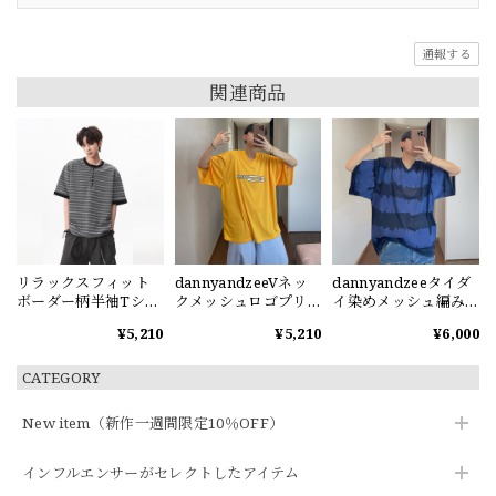
通報する
関連商品
リラックスフィット
dannyandzeeVネッ
dannyandzeeタイダ
ボーダー柄半袖Tシャ
クメッシュロゴプリ
イ染めメッシュ編みV
ツ
ント半袖Tシャツ
ネック半袖Tシャツ
¥5,210
¥5,210
¥6,000
CATEGORY
New item（新作一週間限定10％OFF）
インフルエンサーがセレクトしたアイテム