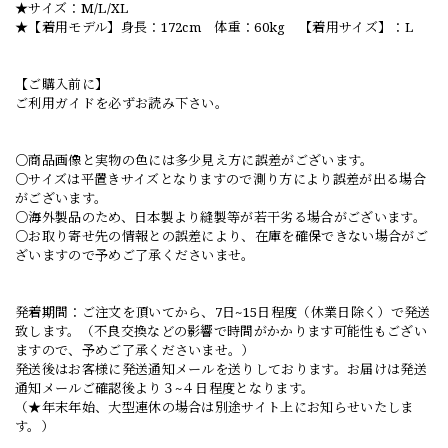
★サイズ：M/L/XL
★【着用モデル】身長：172cm 体重：60kg 【着用サイズ】：L
【ご購入前に】
ご利用ガイドを必ずお読み下さい。
○商品画像と実物の色には多少見え方に誤差がございます。
○サイズは平置きサイズとなりますので測り方により誤差が出る場合
がございます。
○海外製品のため、日本製より縫製等が若干劣る場合がございます。
○お取り寄せ先の情報との誤差により、在庫を確保できない場合がご
ざいますので予めご了承くださいませ。
発着期間：ご注文を頂いてから、7日~15日程度（休業日除く）で発送
致します。（不良交換などの影響で時間がかかります可能性もござい
ますので、予めご了承くださいませ。）
発送後はお客様に発送通知メールを送りしております。お届けは発送
通知メールご確認後より３~４日程度となります。
（★年末年始、大型連休の場合は別途サイト上にお知らせいたしま
す。）