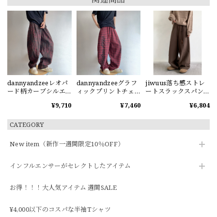
dannyandzeeレオパ
dannyandzeeグラフ
jiwuus落ち感ストレ
ード柄カーブシルエ
ィックプリントチェ
ートスラックスパン
ットパンツ
ック柄ワイドパンツ
ツ
¥9,710
¥7,460
¥6,804
CATEGORY
New item（新作一週間限定10％OFF）
インフルエンサーがセレクトしたアイテム
お得！！！大人気アイテム 週間SALE
¥4,000以下のコスパな半袖Tシャツ