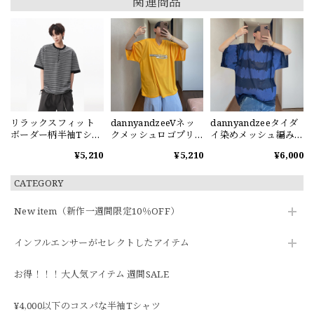
関連商品
リラックスフィット
dannyandzeeVネッ
dannyandzeeタイダ
ボーダー柄半袖Tシャ
クメッシュロゴプリ
イ染めメッシュ編みV
ツ
ント半袖Tシャツ
ネック半袖Tシャツ
¥5,210
¥5,210
¥6,000
CATEGORY
New item（新作一週間限定10％OFF）
インフルエンサーがセレクトしたアイテム
お得！！！大人気アイテム 週間SALE
¥4,000以下のコスパな半袖Tシャツ