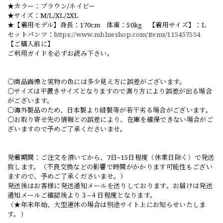
★カラー：ブラウン/ネイビー
★サイズ：M/L/XL/2XL
★【着用モデル】身長：170cm 体重：50kg 【着用サイズ】：L
セットパンツ：
https://www.mblueshop.com/items/115457554
【ご購入前に】
ご利用ガイドを必ずお読み下さい。
○商品画像と実物の色には多少見え方に誤差がございます。
○サイズは平置きサイズとなりますので測り方により誤差が出る場合
がございます。
○海外製品のため、日本製より縫製等が若干劣る場合がございます。
○お取り寄せ先の情報との誤差により、在庫を確保できない場合がご
ざいますので予めご了承くださいませ。
発着期間：ご注文を頂いてから、7日~15日程度（休業日除く）で発送
致します。（不良交換などの影響で時間がかかります可能性もござい
ますので、予めご了承くださいませ。）
発送後はお客様に発送通知メールを送りしております。お届けは発送
通知メールご確認後より３~４日程度となります。
（★年末年始、大型連休の場合は別途サイト上にお知らせいたしま
す。）