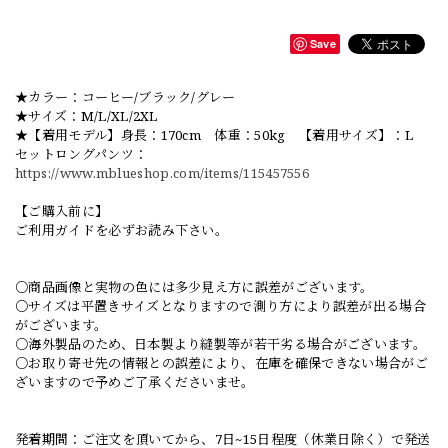
Save
★カラー：コーヒー/ブラック/グレー
★サイズ：M/L/XL/2XL
★【着用モデル】身長：170cm 体重：50kg 【着用サイズ】：L
セットロングパンツ：
https://www.mblueshop.com/items/115457556
【ご購入前に】
ご利用ガイドを必ずお読み下さい。
○商品画像と実物の色には多少見え方に誤差がございます。
○サイズは平置きサイズとなりますので測り方により誤差が出る場合
がございます。
○海外製品のため、日本製より縫製等が若干劣る場合がございます。
○お取り寄せ先の情報との誤差により、在庫を確保できない場合がご
ざいますので予めご了承くださいませ。
発着期間：ご注文を頂いてから、7日~15日程度（休業日除く）で発送