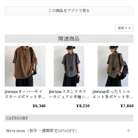
この商品をアプリで見る
通報する
関連商品
jiwuusオーバーサイ
jiwuusスタンドカラ
jiwuusゆったりシル
ズカーゴポケット半
ーカジュアル半袖シ
エット多ポケット半
袖シャツ
ャツ
袖シャツ
¥6,340
¥8,210
¥7,840
CATEGORY
New item（新作一週間限定10％OFF）