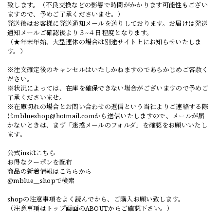
致します。（不良交換などの影響で時間がかかります可能性もござい
ますので、予めご了承くださいませ。）
発送後はお客様に発送通知メールを送りしております。お届けは発送
通知メールご確認後より３~４日程度となります。
（★年末年始、大型連休の場合は別途サイト上にお知らせいたしま
す。）
※注文確定後のキャンセルはいたしかねますのであらかじめご容赦く
ださい。
※状況によっては、在庫を確保できない場合がございますので予めご
了承くださいませ。
※在庫切れの場合とお問い合わせの返信という当社よりご連絡する際
は
mblueshop@hotmail.com
から送信いたしますので、メールが届
かないときは、まず「迷惑メールのフォルダ」を確認をお願いいたし
ます。
公式insはこちら
お得なクーポンを配布
商品の新着情報はこちらから
@mblue__shopで検索
shopの注意事項をよく読んでから、ご購入お願い致します。
（注意事項はトップ画面のABOUTからご確認下さい。）