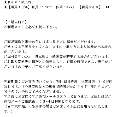
★サイズ：M/L/XL
★【着用モデル】身長：170cm 体重：47kg 【着用サイズ】：M
【ご購入前に】
ご利用ガイドを必ずお読み下さい。
○商品画像と実物の色には多少見え方に誤差がございます。
○サイズは平置きサイズとなりますので測り方により誤差が出る場合
がございます。
○海外製品のため、日本製より縫製等が若干劣る場合がございます。
○お取り寄せ先の情報との誤差により、在庫を確保できない場合がご
ざいますので予めご了承くださいませ。
発着期間：ご注文を頂いてから、7日~15日程度（休業日除く）で発送
致します。（不良交換などの影響で時間がかかります可能性もござい
ますので、予めご了承くださいませ。）
発送後はお客様に発送通知メールを送りしております。お届けは発送
通知メールご確認後より３~４日程度となります。
（★年末年始、大型連休の場合は別途サイト上にお知らせいたしま
す。）