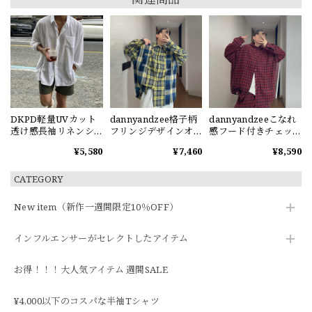
DKPD軽量UVカット
dannyandzee格子柄
dannyandzeeこなれ
透け感長袖リネンシ
フリンジデザインオ
感フード付きチェッ
ャツ
ーバーサイズシャツ
クシャツ
¥5,580
¥7,460
¥8,590
CATEGORY
New item（新作一週間限定10％OFF）
インフルエンサーがセレクトしたアイテム
お得！！！大人気アイテム 週間SALE
¥4,000以下のコスパな半袖Tシャツ