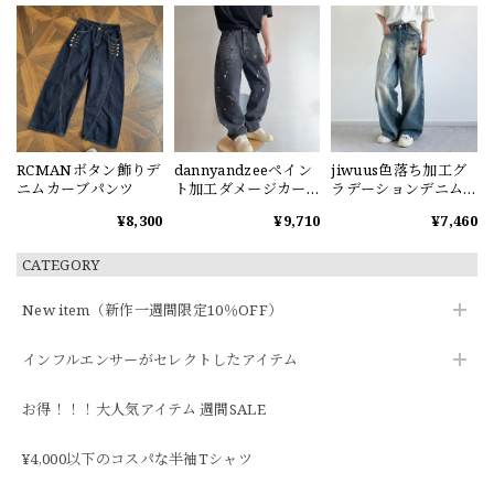
RCMANボタン飾りデ
dannyandzeeペイン
jiwuus色落ち加工グ
ニムカーブパンツ
ト加工ダメージカー
ラデーションデニム
ブデニムパンツ
パンツ
¥8,300
¥9,710
¥7,460
CATEGORY
New item（新作一週間限定10％OFF）
インフルエンサーがセレクトしたアイテム
お得！！！大人気アイテム 週間SALE
¥4,000以下のコスパな半袖Tシャツ