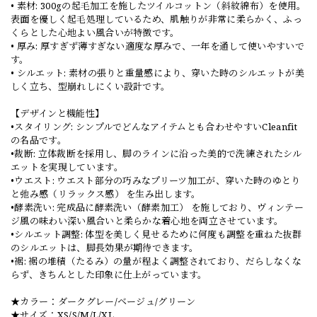
• 素材​​: ​​300gの起毛加工を施したツイルコットン​​（斜紋綿布）を使用。
表面を優しく起毛処理しているため、​​肌触りが非常に柔らかく、ふっ
くらとした心地よい風合い​​が特徴です。
• 厚み​​: 厚すぎず薄すぎない​​適度な厚み​​で、一年を通して使いやすいで
す。
• シルエット​​: 素材の張りと重量感により、​​穿いた時のシルエットが美
しく立ち、型崩れしにくい​​設計です。
【デザインと機能性】​​
•スタイリング​​: シンプルでどんなアイテムとも合わせやすい​​Cleanfit
の名品​​です。
•裁断​​: ​​立体裁断​​を採用し、脚のラインに沿った​​美的で洗練されたシル
エット​​を実現しています。
•ウエスト​​: ​​ウエスト部分の巧みなプリーツ加工​​が、穿いた時の​​ゆとり
と弛み感（リラックス感）​​ を生み出します。
•酵素洗い​​: 完成品に​​酵素洗い（酵素加工）​​ を施しており、​​ヴィンテー
ジ風の味わい深い風合いと柔らかな着心地​​を両立させています。
•シルエット調整​​: 体型を美しく見せるために​​何度も調整を重ねた抜群
のシルエット​​は、​​脚長効果​​が期待できます。
•​​裾​​: 裾の​​堆積（たるみ）の量が程よく調整されており​​、だらしなくな
らず、きちんとした印象に仕上がっています。
★カラー：ダークグレー/ベージュ/グリーン
★サイズ：XS/S/M/L/XL