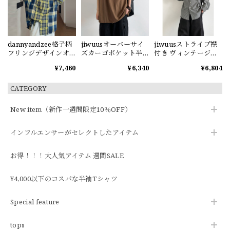
dannyandzee格子柄
jiwuusオーバーサイ
jiwuusストライプ襟
フリンジデザインオ
ズカーゴポケット半
付き ヴィンテージ長
ーバーサイズシャツ
袖シャツ
袖シャツ
¥7,460
¥6,340
¥6,804
CATEGORY
New item（新作一週間限定10％OFF）
インフルエンサーがセレクトしたアイテム
お得！！！大人気アイテム 週間SALE
¥4,000以下のコスパな半袖Tシャツ
Special feature
tops