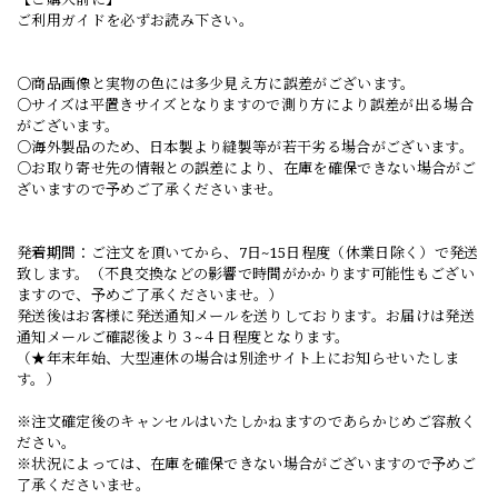
ご利用ガイドを必ずお読み下さい。
○商品画像と実物の色には多少見え方に誤差がございます。
○サイズは平置きサイズとなりますので測り方により誤差が出る場合
がございます。
○海外製品のため、日本製より縫製等が若干劣る場合がございます。
○お取り寄せ先の情報との誤差により、在庫を確保できない場合がご
ざいますので予めご了承くださいませ。
発着期間：ご注文を頂いてから、7日~15日程度（休業日除く）で発送
致します。（不良交換などの影響で時間がかかります可能性もござい
ますので、予めご了承くださいませ。）
発送後はお客様に発送通知メールを送りしております。お届けは発送
通知メールご確認後より３~４日程度となります。
（★年末年始、大型連休の場合は別途サイト上にお知らせいたしま
す。）
※注文確定後のキャンセルはいたしかねますのであらかじめご容赦く
ださい。
※状況によっては、在庫を確保できない場合がございますので予めご
了承くださいませ。