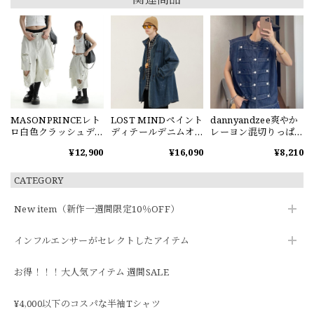
LOST MINDペイント
dannyandzee爽やか
MASONPRINCEレト
ディテールデニムオ
レーヨン混切りっぱ
ロ白色クラッシュデ
ーバーコート
なしデニムベスト
ニムパンツ
¥16,090
¥8,210
¥12,900
CATEGORY
New item（新作一週間限定10％OFF）
インフルエンサーがセレクトしたアイテム
お得！！！大人気アイテム 週間SALE
¥4,000以下のコスパな半袖Tシャツ