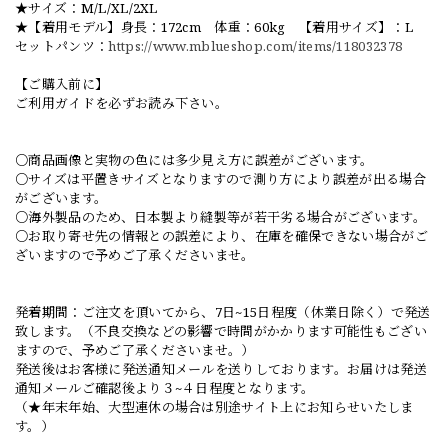
★サイズ：M/L/XL/2XL
★【着用モデル】身長：172cm 体重：60kg 【着用サイズ】：L
セットパンツ：
https://www.mblueshop.com/items/118032378
【ご購入前に】
ご利用ガイドを必ずお読み下さい。
○商品画像と実物の色には多少見え方に誤差がございます。
○サイズは平置きサイズとなりますので測り方により誤差が出る場合
がございます。
○海外製品のため、日本製より縫製等が若干劣る場合がございます。
○お取り寄せ先の情報との誤差により、在庫を確保できない場合がご
ざいますので予めご了承くださいませ。
発着期間：ご注文を頂いてから、7日~15日程度（休業日除く）で発送
致します。（不良交換などの影響で時間がかかります可能性もござい
ますので、予めご了承くださいませ。）
発送後はお客様に発送通知メールを送りしております。お届けは発送
通知メールご確認後より３~４日程度となります。
（★年末年始、大型連休の場合は別途サイト上にお知らせいたしま
す。）