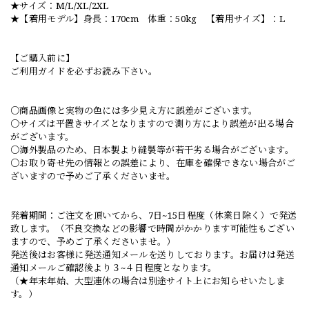
★サイズ：M/L/XL/2XL
★【着用モデル】身長：170cm 体重：50kg 【着用サイズ】：L
【ご購入前に】
ご利用ガイドを必ずお読み下さい。
○商品画像と実物の色には多少見え方に誤差がございます。
○サイズは平置きサイズとなりますので測り方により誤差が出る場合
がございます。
○海外製品のため、日本製より縫製等が若干劣る場合がございます。
○お取り寄せ先の情報との誤差により、在庫を確保できない場合がご
ざいますので予めご了承くださいませ。
発着期間：ご注文を頂いてから、7日~15日程度（休業日除く）で発送
致します。（不良交換などの影響で時間がかかります可能性もござい
ますので、予めご了承くださいませ。）
発送後はお客様に発送通知メールを送りしております。お届けは発送
通知メールご確認後より３~４日程度となります。
（★年末年始、大型連休の場合は別途サイト上にお知らせいたしま
す。）