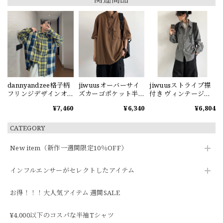
dannyandzee格子柄
jiwuusオーバーサイ
jiwuusストライプ襟
フリンジデザインオ
ズカーゴポケット半
付き ヴィンテージ長
ーバーサイズシャツ
袖シャツ
袖シャツ
¥7,460
¥6,340
¥6,804
CATEGORY
New item（新作一週間限定10％OFF）
インフルエンサーがセレクトしたアイテム
お得！！！大人気アイテム 週間SALE
¥4,000以下のコスパな半袖Tシャツ