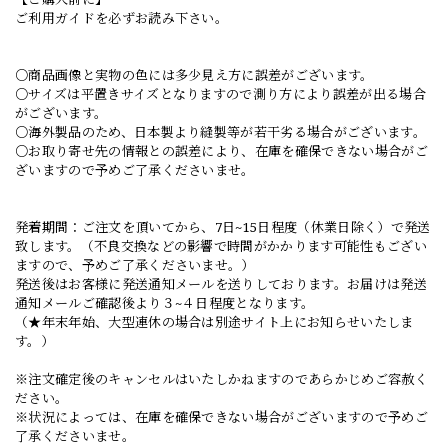
ご利用ガイドを必ずお読み下さい。
○商品画像と実物の色には多少見え方に誤差がございます。
○サイズは平置きサイズとなりますので測り方により誤差が出る場合
がございます。
○海外製品のため、日本製より縫製等が若干劣る場合がございます。
○お取り寄せ先の情報との誤差により、在庫を確保できない場合がご
ざいますので予めご了承くださいませ。
発着期間：ご注文を頂いてから、7日~15日程度（休業日除く）で発送
致します。（不良交換などの影響で時間がかかります可能性もござい
ますので、予めご了承くださいませ。）
発送後はお客様に発送通知メールを送りしております。お届けは発送
通知メールご確認後より３~４日程度となります。
（★年末年始、大型連休の場合は別途サイト上にお知らせいたしま
す。）
※注文確定後のキャンセルはいたしかねますのであらかじめご容赦く
ださい。
※状況によっては、在庫を確保できない場合がございますので予めご
了承くださいませ。