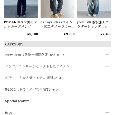
RCMANボタン飾りデ
dannyandzeeペイン
jiwuus色落ち加工グ
ニムカーブパンツ
ト加工ダメージカー
ラデーションデニム
ブデニムパンツ
パンツ
¥8,300
¥9,710
¥7,460
CATEGORY
New item（新作一週間限定10％OFF）
インフルエンサーがセレクトしたアイテム
お得！！！大人気アイテム 週間SALE
¥4,000以下のコスパな半袖Tシャツ
Special feature
tops