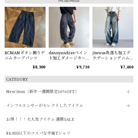
RCMANボタン飾りデ
dannyandzeeペイン
jiwuus色落ち加工グ
ニムカーブパンツ
ト加工ダメージカー
ラデーションデニム
ブデニムパンツ
パンツ
¥8,300
¥9,710
¥7,460
CATEGORY
New item（新作一週間限定10％OFF）
インフルエンサーがセレクトしたアイテム
お得！！！大人気アイテム 週間SALE
¥4,000以下のコスパな半袖Tシャツ