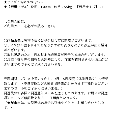
★サイズ：S/M/L/XL/2XL
★【着用モデル】身長：176cm 体重：55kg 【着用サイズ】：L
【ご購入前に】
ご利用ガイドを必ずお読み下さい。
○商品画像と実物の色には多少見え方に誤差がございます。
○サイズは平置きサイズとなりますので測り方により誤差が出る場合
がございます。
○海外製品のため、日本製より縫製等が若干劣る場合がございます。
○お取り寄せ先の情報との誤差により、在庫を確保できない場合がご
ざいますので予めご了承くださいませ。
発着期間：ご注文を頂いてから、7日~15日程度（休業日除く）で発送
致します。（不良交換などの影響で時間がかかります可能性もござい
ますので、予めご了承くださいませ。）
発送後はお客様に発送通知メールを送りしております。お届けは発送
通知メールご確認後より３~４日程度となります。
（★年末年始、大型連休の場合は別途サイト上にお知らせいたしま
す。）