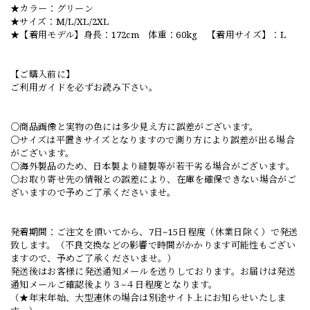
★カラー：グリーン
★サイズ：M/L/XL/2XL
★【着用モデル】身長：172cm 体重：60kg 【着用サイズ】：L
【ご購入前に】
ご利用ガイドを必ずお読み下さい。
○商品画像と実物の色には多少見え方に誤差がございます。
○サイズは平置きサイズとなりますので測り方により誤差が出る場合
がございます。
○海外製品のため、日本製より縫製等が若干劣る場合がございます。
○お取り寄せ先の情報との誤差により、在庫を確保できない場合がご
ざいますので予めご了承くださいませ。
発着期間：ご注文を頂いてから、7日~15日程度（休業日除く）で発送
致します。（不良交換などの影響で時間がかかります可能性もござい
ますので、予めご了承くださいませ。）
発送後はお客様に発送通知メールを送りしております。お届けは発送
通知メールご確認後より３~４日程度となります。
（★年末年始、大型連休の場合は別途サイト上にお知らせいたしま