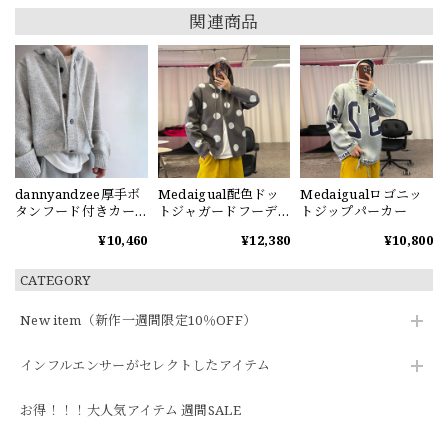
関連商品
dannyandzee厚手ボ
Medaigual配色ドッ
Medaigualロゴニッ
タンフード付きカー
トジャガードフーデ
トジップパーカー
ディガン
ィーカーディガン
¥10,460
¥12,380
¥10,800
CATEGORY
New item（新作一週間限定10％OFF）
インフルエンサーがセレクトしたアイテム
お得！！！大人気アイテム 週間SALE