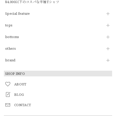
¥4,000以下のコスパな半袖Tシャツ
Special feature
tops
bottoms
others
brand
SHOP INFO
ABOUT
BLOG
CONTACT