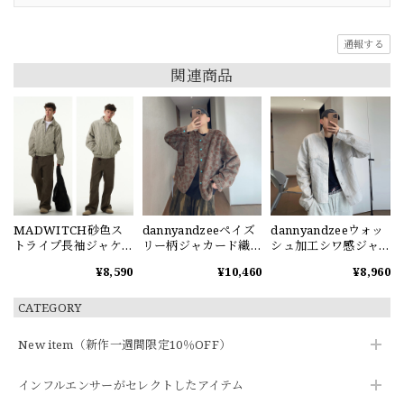
通報する
関連商品
MADWITCH砂色ス
dannyandzeeペイズ
dannyandzeeウォッ
トライプ長袖ジャケ
リー柄ジャカード織
シュ加工シワ感ジャ
ット
りジャケット
ケット
¥8,590
¥10,460
¥8,960
CATEGORY
New item（新作一週間限定10％OFF）
インフルエンサーがセレクトしたアイテム