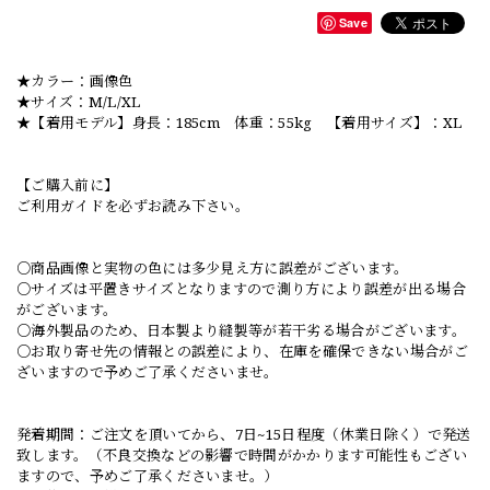
Save
★カラー：画像色
★サイズ：M/L/XL
★【着用モデル】身長：185cm 体重：55kg 【着用サイズ】：XL
【ご購入前に】
ご利用ガイドを必ずお読み下さい。
○商品画像と実物の色には多少見え方に誤差がございます。
○サイズは平置きサイズとなりますので測り方により誤差が出る場合
がございます。
○海外製品のため、日本製より縫製等が若干劣る場合がございます。
○お取り寄せ先の情報との誤差により、在庫を確保できない場合がご
ざいますので予めご了承くださいませ。
発着期間：ご注文を頂いてから、7日~15日程度（休業日除く）で発送
致します。（不良交換などの影響で時間がかかります可能性もござい
ますので、予めご了承くださいませ。）