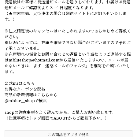
発送後はお客様に発送通知メールを送りしております。お届けは発送
通知メールご確認後より３~４日程度となります。
（★年末年始、大型連休の場合は別途サイト上にお知らせいたしま
す。）
※注文確定後のキャンセルはいたしかねますのであらかじめご容赦く
ださい。
※状況によっては、在庫を確保できない場合がございますので予めご
了承くださいませ。
※在庫切れの場合とお問い合わせの返信という当社よりご連絡する際
は
mblueshop@hotmail.com
から送信いたしますので、メールが届
かないときは、まず「迷惑メールのフォルダ」を確認をお願いいたし
ます。
公式insはこちら
お得なクーポンを配布
商品の新着情報はこちらから
@mblue__shopで検索
shopの注意事項をよく読んでから、ご購入お願い致します。
（注意事項はトップ画面のABOUTからご確認下さい。）
この商品をアプリで見る