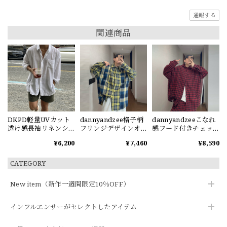
通報する
関連商品
DKPD軽量UVカット
dannyandzee格子柄
dannyandzeeこなれ
透け感長袖リネンシ
フリンジデザインオ
感フード付きチェッ
ャツ
ーバーサイズシャツ
クシャツ
¥6,200
¥7,460
¥8,590
CATEGORY
New item（新作一週間限定10％OFF）
インフルエンサーがセレクトしたアイテム