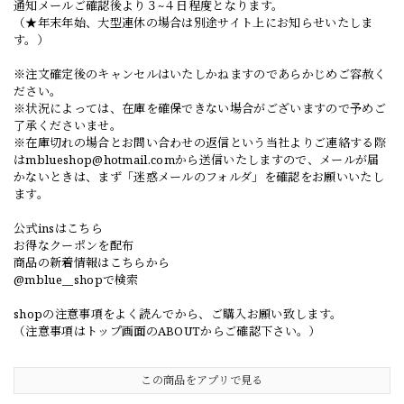
通知メールご確認後より３~４日程度となります。
（★年末年始、大型連休の場合は別途サイト上にお知らせいたしま
す。）
※注文確定後のキャンセルはいたしかねますのであらかじめご容赦く
ださい。
※状況によっては、在庫を確保できない場合がございますので予めご
了承くださいませ。
※在庫切れの場合とお問い合わせの返信という当社よりご連絡する際
は
mblueshop@hotmail.com
から送信いたしますので、メールが届
かないときは、まず「迷惑メールのフォルダ」を確認をお願いいたし
ます。
公式insはこちら
お得なクーポンを配布
商品の新着情報はこちらから
@mblue__shopで検索
shopの注意事項をよく読んでから、ご購入お願い致します。
（注意事項はトップ画面のABOUTからご確認下さい。）
この商品をアプリで見る