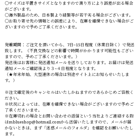
○サイズは平置きサイズとなりますので測り方により誤差が出る場合
がございます。
○海外製品のため、日本製より縫製等が若干劣る場合がございます。
○お取り寄せ先の情報との誤差により、在庫を確保できない場合がご
ざいますので予めご了承くださいませ。
発着期間：ご注文を頂いてから、7日~15日程度（休業日除く）で発送
致します。（不良交換などの影響で時間がかかります可能性もござい
ますので、予めご了承くださいませ。）
発送後はお客様に発送通知メールを送りしております。お届けは発送
通知メールご確認後より３~４日程度となります。
（★年末年始、大型連休の場合は別途サイト上にお知らせいたしま
す。）
※注文確定後のキャンセルはいたしかねますのであらかじめご容赦く
ださい。
※状況によっては、在庫を確保できない場合がございますので予めご
了承くださいませ。
※在庫切れの場合とお問い合わせの返信という当社よりご連絡する際
は
mblueshop@hotmail.com
から送信いたしますので、メールが届
かないときは、まず「迷惑メールのフォルダ」を確認をお願いいたし
ます。