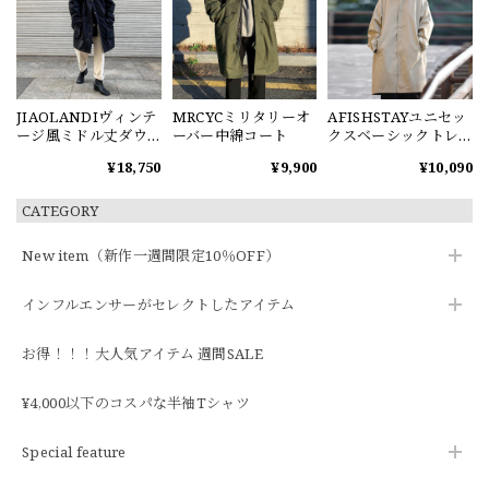
JIAOLANDIヴィンテ
MRCYCミリタリーオ
AFISHSTAYユニセッ
ージ風ミドル丈ダウ
ーバー中綿コート
クスベーシックトレ
ンコート
ンチコート
¥18,750
¥9,900
¥10,090
CATEGORY
New item（新作一週間限定10％OFF）
インフルエンサーがセレクトしたアイテム
お得！！！大人気アイテム 週間SALE
¥4,000以下のコスパな半袖Tシャツ
Special feature