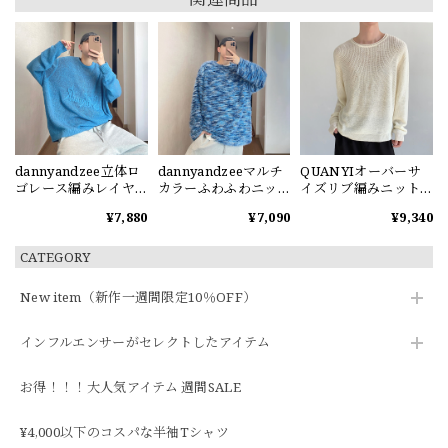
dannyandzee立体ロ
dannyandzeeマルチ
QUANYIオーバーサ
ゴレース編みレイヤ
カラーふわふわニッ
イズリブ編みニット
ードスタイル薄手ニ
トトップス
セーター
¥7,880
¥7,090
¥9,340
ット
CATEGORY
New item（新作一週間限定10％OFF）
インフルエンサーがセレクトしたアイテム
お得！！！大人気アイテム 週間SALE
¥4,000以下のコスパな半袖Tシャツ