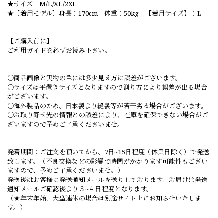
★サイズ：M/L/XL/2XL
★【着用モデル】身長：170cm 体重：50kg 【着用サイズ】：L
【ご購入前に】
ご利用ガイドを必ずお読み下さい。
○商品画像と実物の色には多少見え方に誤差がございます。
○サイズは平置きサイズとなりますので測り方により誤差が出る場合
がございます。
○海外製品のため、日本製より縫製等が若干劣る場合がございます。
○お取り寄せ先の情報との誤差により、在庫を確保できない場合がご
ざいますので予めご了承くださいませ。
発着期間：ご注文を頂いてから、7日~15日程度（休業日除く）で発送
致します。（不良交換などの影響で時間がかかります可能性もござい
ますので、予めご了承くださいませ。）
発送後はお客様に発送通知メールを送りしております。お届けは発送
通知メールご確認後より３~４日程度となります。
（★年末年始、大型連休の場合は別途サイト上にお知らせいたしま
す。）