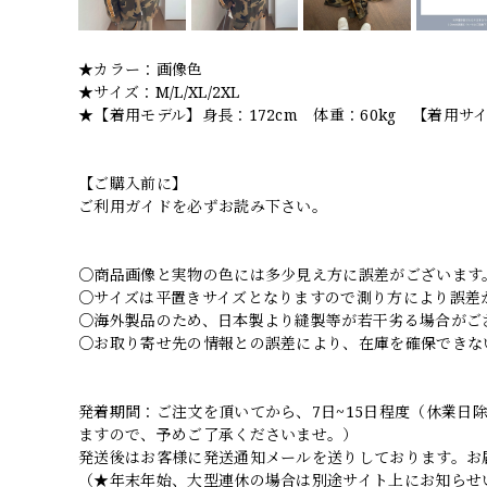
★カラー：画像色
★サイズ：M/L/XL/2XL
★【着用モデル】身長：172cm 体重：60kg 【着用サ
【ご購入前に】
ご利用ガイドを必ずお読み下さい。
○商品画像と実物の色には多少見え方に誤差がございます
○サイズは平置きサイズとなりますので測り方により誤差
○海外製品のため、日本製より縫製等が若干劣る場合がご
○お取り寄せ先の情報との誤差により、在庫を確保できな
発着期間：ご注文を頂いてから、7日~15日程度（休業
ますので、予めご了承くださいませ。）
発送後はお客様に発送通知メールを送りしております。お
（★年末年始、大型連休の場合は別途サイト上にお知らせ