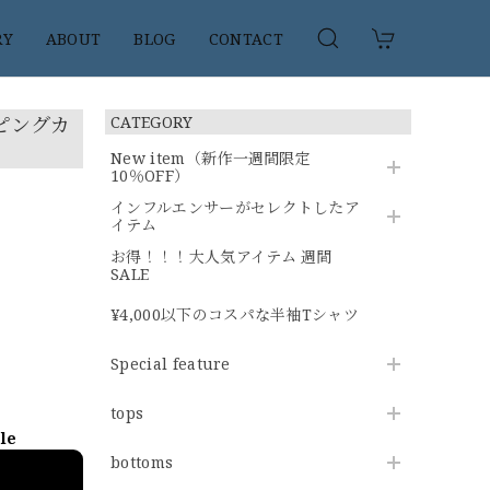
RY
ABOUT
BLOG
CONTACT
イピングカ
CATEGORY
New item（新作一週間限定
10％OFF）
インフルエンサーがセレクトしたア
イテム
お得！！！大人気アイテム 週間
SALE
¥4,000以下のコスパな半袖Tシャツ
Special feature
tops
ble
bottoms