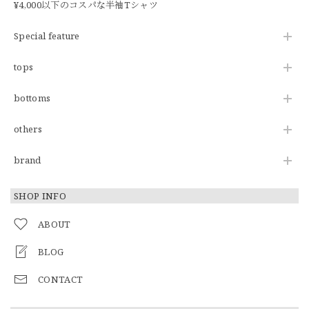
¥4,000以下のコスパな半袖Tシャツ
Special feature
tops
bottoms
others
brand
SHOP INFO
ABOUT
BLOG
CONTACT