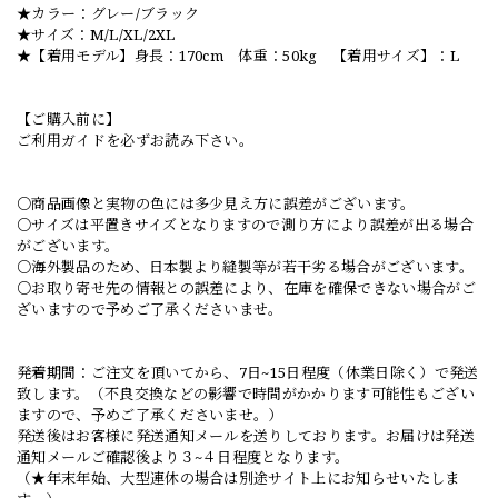
★カラー：グレー/ブラック
★サイズ：M/L/XL/2XL
★【着用モデル】身長：170cm 体重：50kg 【着用サイズ】：L
【ご購入前に】
ご利用ガイドを必ずお読み下さい。
○商品画像と実物の色には多少見え方に誤差がございます。
○サイズは平置きサイズとなりますので測り方により誤差が出る場合
がございます。
○海外製品のため、日本製より縫製等が若干劣る場合がございます。
○お取り寄せ先の情報との誤差により、在庫を確保できない場合がご
ざいますので予めご了承くださいませ。
発着期間：ご注文を頂いてから、7日~15日程度（休業日除く）で発送
致します。（不良交換などの影響で時間がかかります可能性もござい
ますので、予めご了承くださいませ。）
発送後はお客様に発送通知メールを送りしております。お届けは発送
通知メールご確認後より３~４日程度となります。
（★年末年始、大型連休の場合は別途サイト上にお知らせいたしま