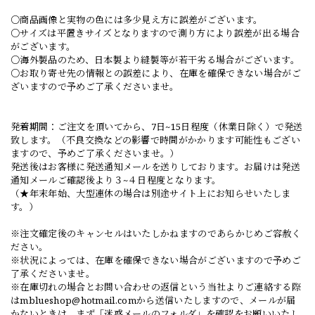
○商品画像と実物の色には多少見え方に誤差がございます。
○サイズは平置きサイズとなりますので測り方により誤差が出る場合
がございます。
○海外製品のため、日本製より縫製等が若干劣る場合がございます。
○お取り寄せ先の情報との誤差により、在庫を確保できない場合がご
ざいますので予めご了承くださいませ。
発着期間：ご注文を頂いてから、7日~15日程度（休業日除く）で発送
致します。（不良交換などの影響で時間がかかります可能性もござい
ますので、予めご了承くださいませ。）
発送後はお客様に発送通知メールを送りしております。お届けは発送
通知メールご確認後より３~４日程度となります。
（★年末年始、大型連休の場合は別途サイト上にお知らせいたしま
す。）
※注文確定後のキャンセルはいたしかねますのであらかじめご容赦く
ださい。
※状況によっては、在庫を確保できない場合がございますので予めご
了承くださいませ。
※在庫切れの場合とお問い合わせの返信という当社よりご連絡する際
は
mblueshop@hotmail.com
から送信いたしますので、メールが届
かないときは、まず「迷惑メールのフォルダ」を確認をお願いいたし