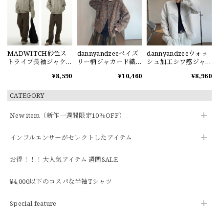
MADWITCH砂色ス
dannyandzeeペイズ
dannyandzeeウォッ
トライプ長袖ジャケ
リー柄ジャカード織
シュ加工シワ感ジャ
ット
りジャケット
ケット
¥8,590
¥10,460
¥8,960
CATEGORY
New item（新作一週間限定10％OFF）
インフルエンサーがセレクトしたアイテム
お得！！！大人気アイテム 週間SALE
¥4,000以下のコスパな半袖Tシャツ
Special feature