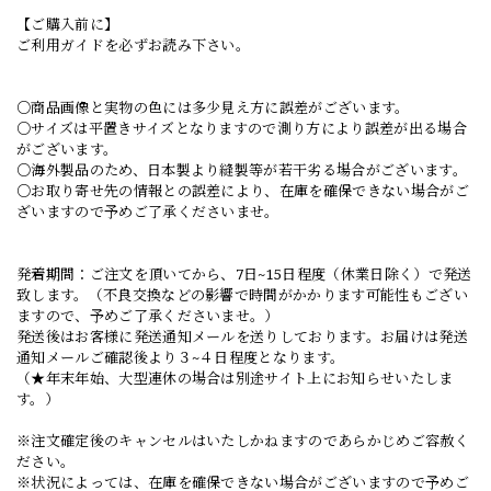
【ご購入前に】
ご利用ガイドを必ずお読み下さい。
○商品画像と実物の色には多少見え方に誤差がございます。
○サイズは平置きサイズとなりますので測り方により誤差が出る場合
がございます。
○海外製品のため、日本製より縫製等が若干劣る場合がございます。
○お取り寄せ先の情報との誤差により、在庫を確保できない場合がご
ざいますので予めご了承くださいませ。
発着期間：ご注文を頂いてから、7日~15日程度（休業日除く）で発送
致します。（不良交換などの影響で時間がかかります可能性もござい
ますので、予めご了承くださいませ。）
発送後はお客様に発送通知メールを送りしております。お届けは発送
通知メールご確認後より３~４日程度となります。
（★年末年始、大型連休の場合は別途サイト上にお知らせいたしま
す。）
※注文確定後のキャンセルはいたしかねますのであらかじめご容赦く
ださい。
※状況によっては、在庫を確保できない場合がございますので予めご