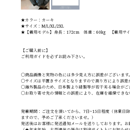
★カラー：カーキ
★サイズ：M/L/XL/2XL
★【着用モデル】身長：172cm 体重：60kg 【着用サ
【ご購入前に】
ご利用ガイドを必ずお読み下さい。
○商品画像と実物の色には多少見え方に誤差がございます
○サイズは平置きサイズとなりますので測り方により誤差
○海外製品のため、日本製より縫製等が若干劣る場合がご
○お取り寄せ先の情報との誤差により、在庫を確保できな
発着期間：ご注文を頂いてから、7日~15日程度（休業
ますので、予めご了承くださいませ。）
発送後はお客様に発送通知メールを送りしております。お
（★年末年始、大型連休の場合は別途サイト上にお知らせ