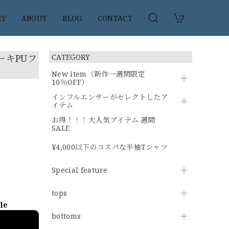
RY
ABOUT
BLOG
CONTACT
ーキPUフ
CATEGORY
New item（新作一週間限定
10％OFF）
インフルエンサーがセレクトしたア
イテム
お得！！！大人気アイテム 週間
SALE
¥4,000以下のコスパな半袖Tシャツ
Special feature
tops
ble
bottoms