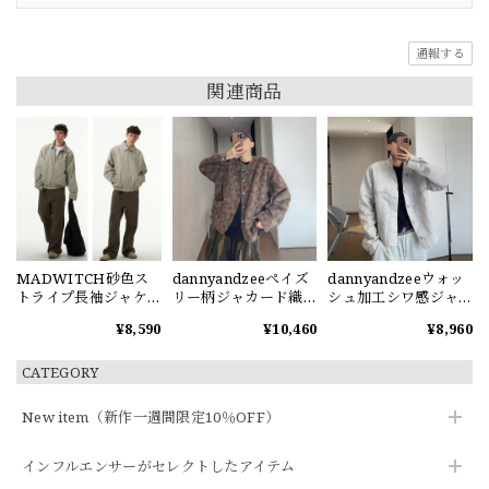
通報する
関連商品
MADWITCH砂色ス
dannyandzeeペイズ
dannyandzeeウォッ
トライプ長袖ジャケ
リー柄ジャカード織
シュ加工シワ感ジャ
ット
りジャケット
ケット
¥8,590
¥10,460
¥8,960
CATEGORY
New item（新作一週間限定10％OFF）
インフルエンサーがセレクトしたアイテム