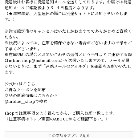
発送後はお客様に発送通知メールを送りしております。お届けは発送
通知メールご確認後より３~４日程度となります。
（★年末年始、大型連休の場合は別途サイト上にお知らせいたしま
す。）
※注文確定後のキャンセルはいたしかねますのであらかじめご容赦く
ださい。
※状況によっては、在庫を確保できない場合がございますので予めご
了承くださいませ。
※在庫切れの場合とお問い合わせの返信という当社よりご連絡する際
は
mblueshop@hotmail.com
から送信いたしますので、メールが届
かないときは、まず「迷惑メールのフォルダ」を確認をお願いいたし
ます。
公式insはこちら
お得なクーポンを配布
商品の新着情報はこちらから
@mblue__shopで検索
shopの注意事項をよく読んでから、ご購入お願い致します。
（注意事項はトップ画面のABOUTからご確認下さい。）
この商品をアプリで見る