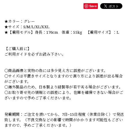
Save
★カラー：グレー
★サイズ：S/M/L/XL/XXL
★【着用モデル】身長：176cm 体重：55kg 【着用サイズ】：L
【ご購入前に】
ご利用ガイドを必ずお読み下さい。
○商品画像と実物の色には多少見え方に誤差がございます。
○サイズは平置きサイズとなりますので測り方により誤差が出る場合
がございます。
○海外製品のため、日本製より縫製等が若干劣る場合がございます。
○お取り寄せ先の情報との誤差により、在庫を確保できない場合がご
ざいますので予めご了承くださいませ。
発着期間：ご注文を頂いてから、7日~15日程度（休業日除く）で発送
致します。（不良交換などの影響で時間がかかります可能性もござい
ますので、予めご了承くださいませ。）