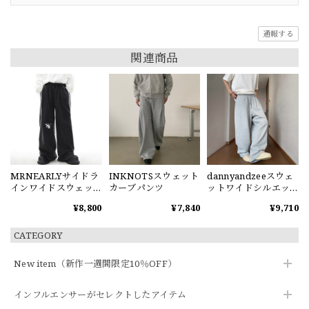
通報する
関連商品
MRNEARLYサイドラ
INKNOTSスウェット
dannyandzeeスウェ
インワイドスウェッ
カーブパンツ
ットワイドシルエッ
トパンツ
トパンツ
¥8,800
¥7,840
¥9,710
CATEGORY
New item（新作一週間限定10％OFF）
インフルエンサーがセレクトしたアイテム