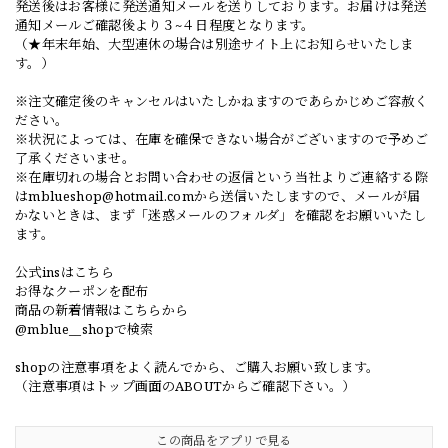
発送後はお客様に発送通知メールを送りしております。お届けは発送
通知メールご確認後より３~４日程度となります。
（★年末年始、大型連休の場合は別途サイト上にお知らせいたしま
す。）
※注文確定後のキャンセルはいたしかねますのであらかじめご容赦く
ださい。
※状況によっては、在庫を確保できない場合がございますので予めご
了承くださいませ。
※在庫切れの場合とお問い合わせの返信という当社よりご連絡する際
は
mblueshop@hotmail.com
から送信いたしますので、メールが届
かないときは、まず「迷惑メールのフォルダ」を確認をお願いいたし
ます。
公式insはこちら
お得なクーポンを配布
商品の新着情報はこちらから
@mblue__shopで検索
shopの注意事項をよく読んでから、ご購入お願い致します。
（注意事項はトップ画面のABOUTからご確認下さい。）
この商品をアプリで見る