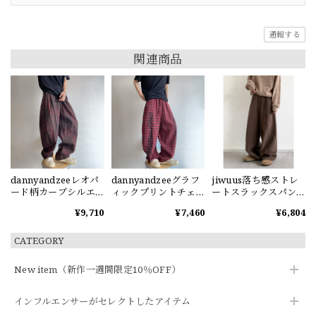
通報する
関連商品
dannyandzeeレオパ
dannyandzeeグラフ
jiwuus落ち感ストレ
ード柄カーブシルエ
ィックプリントチェ
ートスラックスパン
ットパンツ
ック柄ワイドパンツ
ツ
¥9,710
¥7,460
¥6,804
CATEGORY
New item（新作一週間限定10％OFF）
インフルエンサーがセレクトしたアイテム