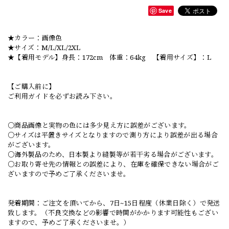
Save
★カラー：画像色
★サイズ：M/L/XL/2XL
★【着用モデル】身長：172cm 体重：64kg 【着用サイズ】：L
【ご購入前に】
ご利用ガイドを必ずお読み下さい。
○商品画像と実物の色には多少見え方に誤差がございます。
○サイズは平置きサイズとなりますので測り方により誤差が出る場合
がございます。
○海外製品のため、日本製より縫製等が若干劣る場合がございます。
○お取り寄せ先の情報との誤差により、在庫を確保できない場合がご
ざいますので予めご了承くださいませ。
発着期間：ご注文を頂いてから、7日~15日程度（休業日除く）で発送
致します。（不良交換などの影響で時間がかかります可能性もござい
ますので、予めご了承くださいませ。）