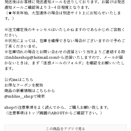
発送後はお客様に発送通知メールを送りしております。お届けは発送
通知メールご確認後より３~４日程度となります。
（★年末年始、大型連休の場合は別途サイト上にお知らせいたしま
す。）
※注文確定後のキャンセルはいたしかねますのであらかじめご容赦く
ださい。
※状況によっては、在庫を確保できない場合がございますので予めご
了承くださいませ。
※在庫切れの場合とお問い合わせの返信という当社よりご連絡する際
は
mblueshop@hotmail.com
から送信いたしますので、メールが届
かないときは、まず「迷惑メールのフォルダ」を確認をお願いいたし
ます。
公式insはこちら
お得なクーポンを配布
商品の新着情報はこちらから
@mblue__shopで検索
shopの注意事項をよく読んでから、ご購入お願い致します。
（注意事項はトップ画面のABOUTからご確認下さい。）
この商品をアプリで見る