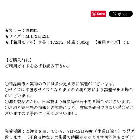
Save
★カラー：画像色
★サイズ：M/L/XL/2XL
★【着用モデル】身長：172cm 体重：60kg 【着用サイズ】：L
【ご購入前に】
ご利用ガイドを必ずお読み下さい。
○商品画像と実物の色には多少見え方に誤差がございます。
○サイズは平置きサイズとなりますので測り方により誤差が出る場合
がございます。
○海外製品のため、日本製より縫製等が若干劣る場合がございます。
○お取り寄せ先の情報との誤差により、在庫を確保できない場合がご
ざいますので予めご了承くださいませ。
発着期間：ご注文を頂いてから、7日~15日程度（休業日除く）で発送
致します。（不良交換などの影響で時間がかかります可能性もござい