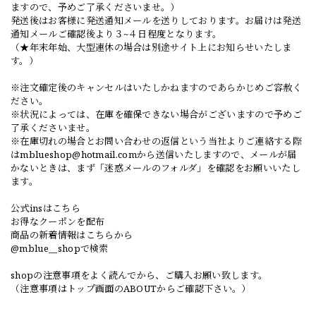
ますので、予めご了承くださいませ。）
発送後はお客様に発送通知メールを送りしております。お届けは発送
通知メールご確認後より３~４日程度となります。
（★年末年始、大型連休の場合は別途サイト上にお知らせいたしま
す。）
※注文確定後のキャンセルはいたしかねますのであらかじめご容赦く
ださい。
※状況によっては、在庫を確保できない場合がございますので予めご
了承くださいませ。
※在庫切れの場合とお問い合わせの返信という当社よりご連絡する際
は
mblueshop@hotmail.com
から送信いたしますので、メールが届
かないときは、まず「迷惑メールのフォルダ」を確認をお願いいたし
ます。
公式insはこちら
お得なクーポンを配布
商品の新着情報はこちらから
@mblue__shopで検索
shopの注意事項をよく読んでから、ご購入お願い致します。
（注意事項はトップ画面のABOUTからご確認下さい。）