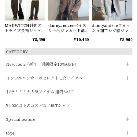
MADWITCH砂色ス
dannyandzeeペイズ
dannyandzeeウォッ
トライプ長袖ジャケ
リー柄ジャカード織
シュ加工シワ感ジャ
ット
りジャケット
ケット
¥8,590
¥10,460
¥8,960
CATEGORY
New item（新作一週間限定10％OFF）
インフルエンサーがセレクトしたアイテム
お得！！！大人気アイテム 週間SALE
¥4,000以下のコスパな半袖Tシャツ
Special feature
tops