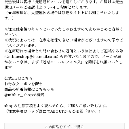
発送後はお客様に発送通知メールを送りしております。お届けは発送
通知メールご確認後より３~４日程度となります。
（★年末年始、大型連休の場合は別途サイト上にお知らせいたしま
す。）
※注文確定後のキャンセルはいたしかねますのであらかじめご容赦く
ださい。
※状況によっては、在庫を確保できない場合がございますので予めご
了承くださいませ。
※在庫切れの場合とお問い合わせの返信という当社よりご連絡する際
は
mblueshop@hotmail.com
から送信いたしますので、メールが届
かないときは、まず「迷惑メールのフォルダ」を確認をお願いいたし
ます。
公式insはこちら
お得なクーポンを配布
商品の新着情報はこちらから
@mblue__shopで検索
shopの注意事項をよく読んでから、ご購入お願い致します。
（注意事項はトップ画面のABOUTからご確認下さい。）
この商品をアプリで見る