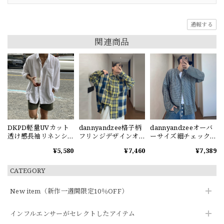
通報する
関連商品
DKPD軽量UVカット
dannyandzee格子柄
dannyandzeeオーバ
透け感長袖リネンシ
フリンジデザインオ
ーサイズ細チェック
ャツ
ーバーサイズシャツ
柄長袖シャツ
¥5,580
¥7,460
¥7,389
CATEGORY
New item（新作一週間限定10％OFF）
インフルエンサーがセレクトしたアイテム