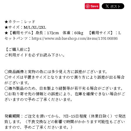
Save
★カラー：レッド
★サイズ：M/L/XL/2XL
★【着用モデル】身長：172cm 体重：60kg 【着用サイズ】：L
セットパンツ：
https://www.mblueshop.com/items/139106886
【ご購入前に】
ご利用ガイドを必ずお読み下さい。
○商品画像と実物の色には多少見え方に誤差がございます。
○サイズは平置きサイズとなりますので測り方により誤差が出る場合
がございます。
○海外製品のため、日本製より縫製等が若干劣る場合がございます。
○お取り寄せ先の情報との誤差により、在庫を確保できない場合がご
ざいますので予めご了承くださいませ。
発着期間：ご注文を頂いてから、7日~15日程度（休業日除く）で発送
致します。（不良交換などの影響で時間がかかります可能性もござい
ますので、予めご了承くださいませ。）