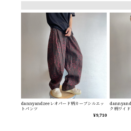
dannyandzeeレオパード柄カーブシルエッ
dannya
トパンツ
ク柄ワイド
¥9,710