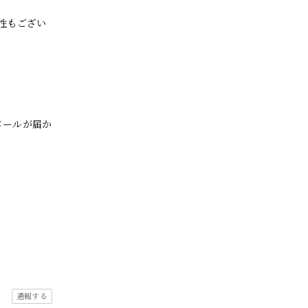
性もござい
メールが届か
通報する