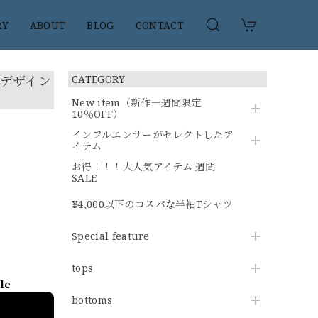
RY
ABOUT
BLOG
CONTACT
クデザイン
CATEGORY
New item（新作一週間限定
10％OFF）
インフルエンサーがセレクトしたア
イテム
お得！！！大人気アイテム 週間
SALE
¥4,000以下のコスパな半袖Tシャツ
Special feature
tops
ble
bottoms