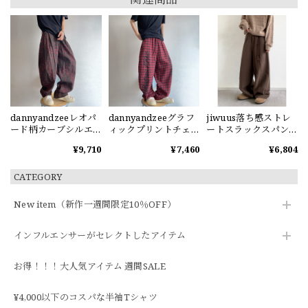
dannyandzeeレオパ
dannyandzeeグラフ
jiwuus落ち感ストレ
ード柄カーブシルエ
ィックプリントチェ
ートスラックスパン
ットパンツ
ック柄ワイドパンツ
ツ
¥9,710
¥7,460
¥6,804
CATEGORY
New item（新作一週間限定10％OFF）
インフルエンサーがセレクトしたアイテム
お得！！！大人気アイテム 週間SALE
¥4,000以下のコスパな半袖Tシャツ