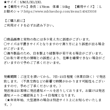
★サイズ：S/M/L/XL/2XL
★【着用モデル】身長：170cm 体重：50kg 【着用サイズ】：L
お勧めシャツ:
https://www.mblueshop.com/items/140433058
【ご購入前に】
ご利用ガイドを必ずお読み下さい。
○商品画像と実物の色には多少見え方に誤差がございます。
○サイズは平置きサイズとなりますので測り方により誤差が出る場合
がございます。
○海外製品のため、日本製より縫製等が若干劣る場合がございます。
○お取り寄せ先の情報との誤差により、在庫を確保できない場合がご
ざいますので予めご了承くださいませ。
発着期間：ご注文を頂いてから、7日~15日程度（休業日除く）で発送
致します。（不良交換などの影響で時間がかかります可能性もござい
ますので、予めご了承くださいませ。）
発送後はお客様に発送通知メールを送りしております。お届けは発送
通知メールご確認後より３~４日程度となります。
（★年末年始、大型連休の場合は別途サイト上にお知らせいたしま
す。）