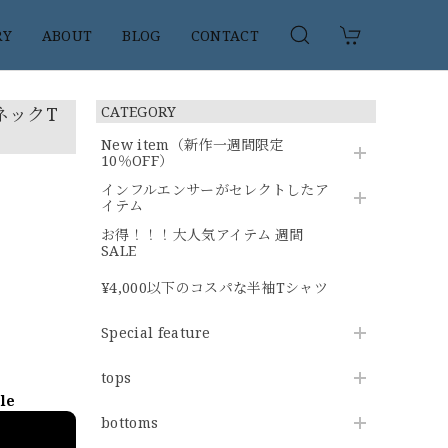
RY
ABOUT
BLOG
CONTACT
ネックT
CATEGORY
New item（新作一週間限定
10％OFF）
インフルエンサーがセレクトしたア
イテム
お得！！！大人気アイテム 週間
SALE
¥4,000以下のコスパな半袖Tシャツ
Special feature
tops
ble
bottoms