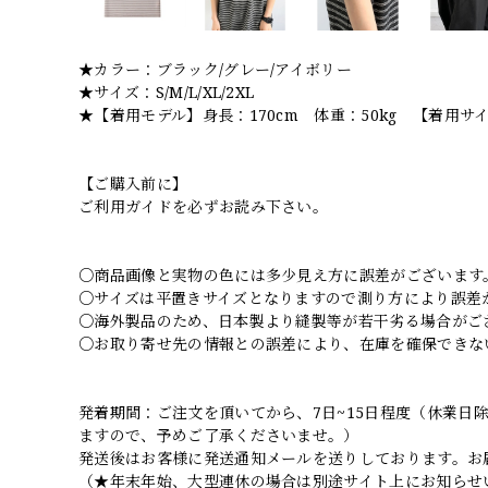
★カラー：ブラック/グレー/アイボリー
★サイズ：S/M/L/XL/2XL
★【着用モデル】身長：170cm 体重：50kg 【着用サ
【ご購入前に】
ご利用ガイドを必ずお読み下さい。
○商品画像と実物の色には多少見え方に誤差がございます
○サイズは平置きサイズとなりますので測り方により誤差
○海外製品のため、日本製より縫製等が若干劣る場合がご
○お取り寄せ先の情報との誤差により、在庫を確保できな
発着期間：ご注文を頂いてから、7日~15日程度（休業
ますので、予めご了承くださいませ。）
発送後はお客様に発送通知メールを送りしております。お
（★年末年始、大型連休の場合は別途サイト上にお知らせ