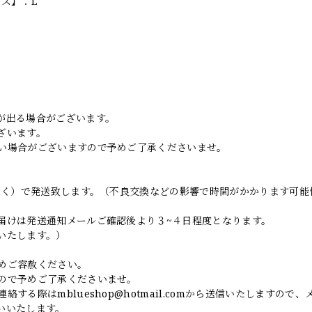
イズ】：L
。
が出る場合がございます。
ざいます。
い場合がございますので予めご了承くださいませ。
日除く）で発送致します。（不良交換などの影響で時間がかかります可能
届けは発送通知メールご確認後より３~４日程度となります。
いたします。）
めご容赦ください。
ので予めご了承くださいませ。
連絡する際は
mblueshop@hotmail.com
から送信いたしますので、
いいたします。