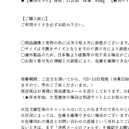
★【着用モデル】身長：172cm 体重：60kg 【着用サ
【ご購入前に】
ご利用ガイドを必ずお読み下さい。
○商品画像と実物の色には多少見え方に誤差がございます
○サイズは平置きサイズとなりますので測り方により誤差
○海外製品のため、日本製より縫製等が若干劣る場合がご
○お取り寄せ先の情報との誤差により、在庫を確保できな
発着期間：ご注文を頂いてから、7日~15日程度（休業
ますので、予めご了承くださいませ。）
発送後はお客様に発送通知メールを送りしております。お
（★年末年始、大型連休の場合は別途サイト上にお知らせ
※注文確定後のキャンセルはいたしかねますのであらかじ
※状況によっては、在庫を確保できない場合がございます
※在庫切れの場合とお問い合わせの返信という当社よりご
ないときは、まず「迷惑メールのフォルダ」を確認をお願