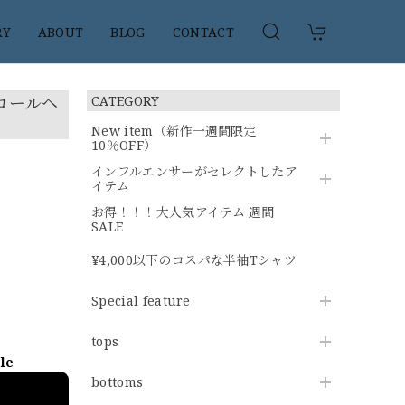
RY
ABOUT
BLOG
CONTACT
ーロールヘ
CATEGORY
New item（新作一週間限定
10％OFF）
インフルエンサーがセレクトしたア
イテム
お得！！！大人気アイテム 週間
SALE
¥4,000以下のコスパな半袖Tシャツ
Special feature
tops
ble
bottoms