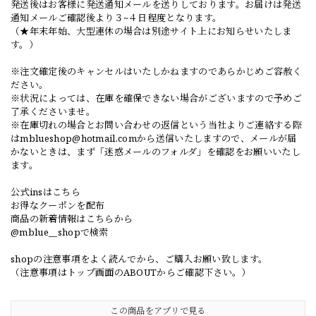
発送後はお客様に発送通知メールを送りしております。お届けは発送
通知メールご確認後より３~４日程度となります。
（★年末年始、大型連休の場合は別途サイト上にお知らせいたしま
す。）
※注文確定後のキャンセルはいたしかねますのであらかじめご容赦く
ださい。
※状況によっては、在庫を確保できない場合がございますので予めご
了承くださいませ。
※在庫切れの場合とお問い合わせの返信という当社よりご連絡する際
は
mblueshop@hotmail.com
から送信いたしますので、メールが届
かないときは、まず「迷惑メールのフォルダ」を確認をお願いいたし
ます。
公式insはこちら
お得なクーポンを配布
商品の新着情報はこちらから
@mblue__shopで検索
shopの注意事項をよく読んでから、ご購入お願い致します。
（注意事項はトップ画面のABOUTからご確認下さい。）
この商品をアプリで見る