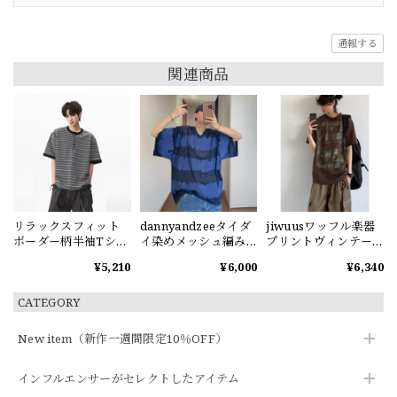
通報する
関連商品
リラックスフィット
dannyandzeeタイダ
jiwuusワッフル楽器
ボーダー柄半袖Tシャ
イ染めメッシュ編みV
プリントヴィンテー
ツ
ネック半袖Tシャツ
ジ半袖Tシャツ
¥5,210
¥6,000
¥6,340
CATEGORY
New item（新作一週間限定10％OFF）
インフルエンサーがセレクトしたアイテム