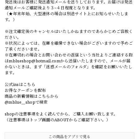
発送後はお客様に発送通知メールを送りしております。お届けは発送
通知メールご確認後より３~４日程度となります。
（★年末年始、大型連休の場合は別途サイト上にお知らせいたしま
す。）
※注文確定後のキャンセルはいたしかねますのであらかじめご容赦く
ださい。
※状況によっては、在庫を確保できない場合がございますので予めご
了承くださいませ。
※在庫切れの場合とお問い合わせの返信という当社よりご連絡する際
は
mblueshop@hotmail.com
から送信いたしますので、メールが届
かないときは、まず「迷惑メールのフォルダ」を確認をお願いいたし
ます。
公式insはこちら
お得なクーポンを配布
商品の新着情報はこちらから
@mblue__shopで検索
shopの注意事項をよく読んでから、ご購入お願い致します。
（注意事項はトップ画面のABOUTからご確認下さい。）
この商品をアプリで見る