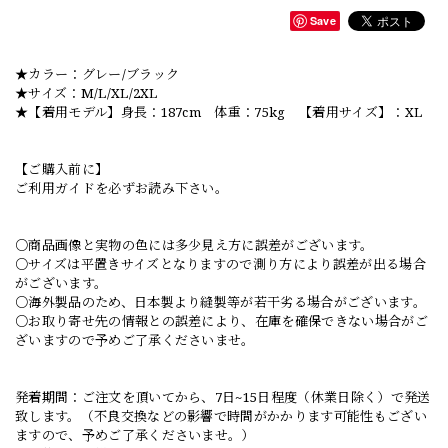
Save
★カラー：グレー/ブラック
★サイズ：M/L/XL/2XL
★【着用モデル】身長：187cm 体重：75kg 【着用サイズ】：XL
【ご購入前に】
ご利用ガイドを必ずお読み下さい。
○商品画像と実物の色には多少見え方に誤差がございます。
○サイズは平置きサイズとなりますので測り方により誤差が出る場合
がございます。
○海外製品のため、日本製より縫製等が若干劣る場合がございます。
○お取り寄せ先の情報との誤差により、在庫を確保できない場合がご
ざいますので予めご了承くださいませ。
発着期間：ご注文を頂いてから、7日~15日程度（休業日除く）で発送
致します。（不良交換などの影響で時間がかかります可能性もござい
ますので、予めご了承くださいませ。）