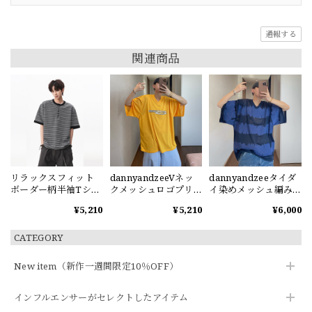
通報する
関連商品
リラックスフィット
dannyandzeeVネッ
dannyandzeeタイダ
ボーダー柄半袖Tシャ
クメッシュロゴプリ
イ染めメッシュ編みV
ツ
ント半袖Tシャツ
ネック半袖Tシャツ
¥5,210
¥5,210
¥6,000
CATEGORY
New item（新作一週間限定10％OFF）
インフルエンサーがセレクトしたアイテム