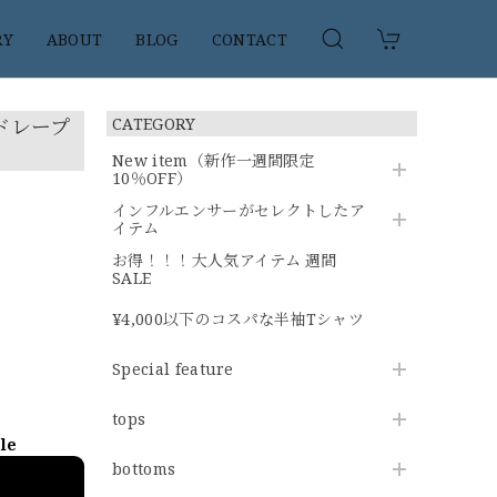
RY
ABOUT
BLOG
CONTACT
混ドレープ
CATEGORY
New item（新作一週間限定
10％OFF）
インフルエンサーがセレクトしたア
イテム
お得！！！大人気アイテム 週間
SALE
¥4,000以下のコスパな半袖Tシャツ
Special feature
tops
ble
bottoms