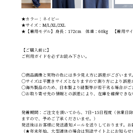
★カラー：ネイビー
★サイズ：M/L/XL/2XL
★【着用モデル】身長：172cm 体重：60kg 【着用サ
【ご購入前に】
ご利用ガイドを必ずお読み下さい。
○商品画像と実物の色には多少見え方に誤差がございます
○サイズは平置きサイズとなりますので測り方により誤差
○海外製品のため、日本製より縫製等が若干劣る場合がご
○お取り寄せ先の情報との誤差により、在庫を確保できな
発着期間：ご注文を頂いてから、7日~15日程度（休業
ますので、予めご了承くださいませ。）
発送後はお客様に発送通知メールを送りしております。お
（★年末年始、大型連休の場合は別途サイト上にお知らせ