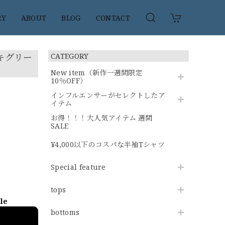
RY
ABOUT
BLOG
CONTACT
ーキグリー
CATEGORY
New item（新作一週間限定
10％OFF）
インフルエンサーがセレクトしたア
イテム
お得！！！大人気アイテム 週間
SALE
¥4,000以下のコスパな半袖Tシャツ
Special feature
tops
ble
bottoms