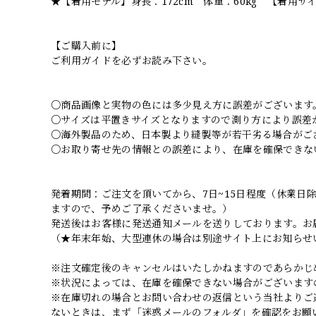
★【着用モデル】身長：172cm 体重：60kg 【着用サ
【ご購入前に】
ご利用ガイドを必ずお読み下さい。
○商品画像と実物の色には多少見え方に誤差がございます
○サイズは平置きサイズとなりますので測り方により誤差
○海外製品のため、日本製より縫製等が若干劣る場合がご
○お取り寄せ先の情報との誤差により、在庫を確保できな
発着期間：ご注文を頂いてから、7日~15日程度（休業
ますので、予めご了承くださいませ。）
発送後はお客様に発送通知メールを送りしております。お
（★年末年始、大型連休の場合は別途サイト上にお知らせ
※注文確定後のキャンセルはいたしかねますのであらかじ
※状況によっては、在庫を確保できない場合がございます
※在庫切れの場合とお問い合わせの返信という当社よりご
ないときは、まず「迷惑メールのフォルダ」を確認をお願