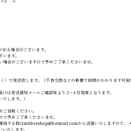
イズ】：L
。
が出る場合がございます。
ざいます。
い場合がございますので予めご了承くださいませ。
日除く）で発送致します。（不良交換などの影響で時間がかかります可能
届けは発送通知メールご確認後より３~４日程度となります。
いたします。）
めご容赦ください。
ので予めご了承くださいませ。
連絡する際は
mblueshop@hotmail.com
から送信いたしますので、
いいたします。