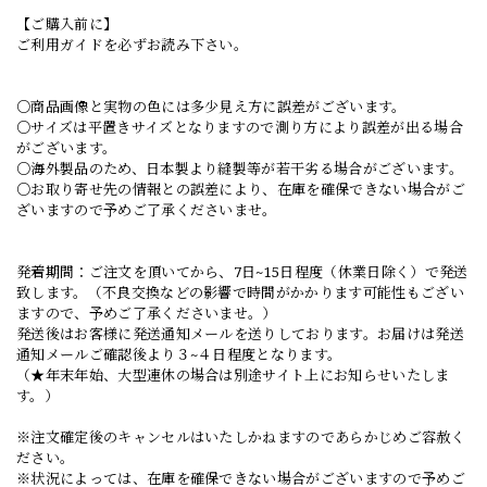
【ご購入前に】
ご利用ガイドを必ずお読み下さい。
○商品画像と実物の色には多少見え方に誤差がございます。
○サイズは平置きサイズとなりますので測り方により誤差が出る場合
がございます。
○海外製品のため、日本製より縫製等が若干劣る場合がございます。
○お取り寄せ先の情報との誤差により、在庫を確保できない場合がご
ざいますので予めご了承くださいませ。
発着期間：ご注文を頂いてから、7日~15日程度（休業日除く）で発送
致します。（不良交換などの影響で時間がかかります可能性もござい
ますので、予めご了承くださいませ。）
発送後はお客様に発送通知メールを送りしております。お届けは発送
通知メールご確認後より３~４日程度となります。
（★年末年始、大型連休の場合は別途サイト上にお知らせいたしま
す。）
※注文確定後のキャンセルはいたしかねますのであらかじめご容赦く
ださい。
※状況によっては、在庫を確保できない場合がございますので予めご