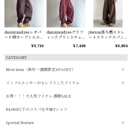
dannyandzeeレオパ
dannyandzeeグラフ
jiwuus落ち感ストレ
ード柄カーブシルエ
ィックプリントチェ
ートスラックスパン
ットパンツ
ック柄ワイドパンツ
ツ
¥9,710
¥7,460
¥6,804
CATEGORY
New item（新作一週間限定10％OFF）
インフルエンサーがセレクトしたアイテム
お得！！！大人気アイテム 週間SALE
¥4,000以下のコスパな半袖Tシャツ
Special feature