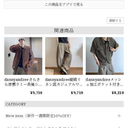
この商品をアプリで見る
通報する
関連商品
dannyandzeeさらさ
dannyandzee縦縞リ
dannyandzeeメッシ
ら涼感ラミー長袖シ
ネン混カジュアルワ
ュ加工ポケット付き
ャツ
イドパンツ
開襟シャツ
¥9,710
¥9,710
¥8,210
CATEGORY
New item（新作一週間限定10％OFF）