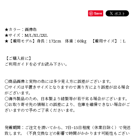
Save
★カラー：画像色
★サイズ：M/L/XL/2XL
★【着用モデル】身長：172cm 体重：60kg 【着用サイズ】：L
【ご購入前に】
ご利用ガイドを必ずお読み下さい。
○商品画像と実物の色には多少見え方に誤差がございます。
○サイズは平置きサイズとなりますので測り方により誤差が出る場合
がございます。
○海外製品のため、日本製より縫製等が若干劣る場合がございます。
○お取り寄せ先の情報との誤差により、在庫を確保できない場合がご
ざいますので予めご了承くださいませ。
発着期間：ご注文を頂いてから、7日~15日程度（休業日除く）で発送
致します。（不良交換などの影響で時間がかかります可能性もござい