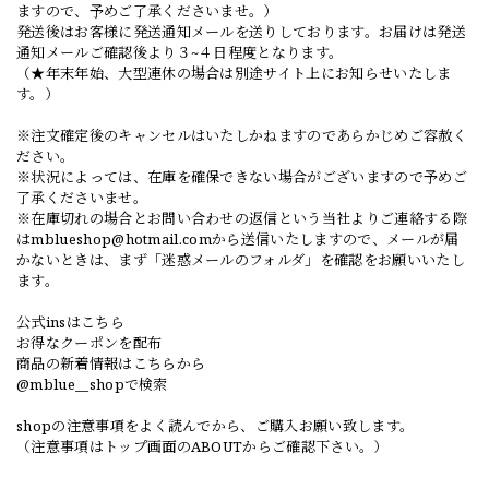
ますので、予めご了承くださいませ。）
発送後はお客様に発送通知メールを送りしております。お届けは発送
通知メールご確認後より３~４日程度となります。
（★年末年始、大型連休の場合は別途サイト上にお知らせいたしま
す。）
※注文確定後のキャンセルはいたしかねますのであらかじめご容赦く
ださい。
※状況によっては、在庫を確保できない場合がございますので予めご
了承くださいませ。
※在庫切れの場合とお問い合わせの返信という当社よりご連絡する際
は
mblueshop@hotmail.com
から送信いたしますので、メールが届
かないときは、まず「迷惑メールのフォルダ」を確認をお願いいたし
ます。
公式insはこちら
お得なクーポンを配布
商品の新着情報はこちらから
@mblue__shopで検索
shopの注意事項をよく読んでから、ご購入お願い致します。
（注意事項はトップ画面のABOUTからご確認下さい。）