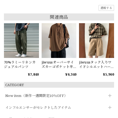
通報する
関連商品
70%ラミーリネンカ
jiwuusオーバーサイ
jiwuusタック入りワ
ジュアルパンツ
ズカーゴポケット半
イドシルエットハー
袖シャツ
フパンツ
¥7,840
¥6,340
¥5,960
CATEGORY
New item（新作一週間限定10％OFF）
インフルエンサーがセレクトしたアイテム