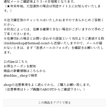
通知メールご確認後より３~４日程度となります。
（★年末年始、大型連休の場合は別途サイト上にお知らせいたしま
す。）
※注文確定後のキャンセルはいたしかねますのであらかじめご容赦く
ださい。
※状況によっては、在庫を確保できない場合がございますので予めご
了承くださいませ。
※在庫切れの場合とお問い合わせの返信という当社よりご連絡する際
は
mblueshop@hotmail.com
から送信いたしますので、メールが届
かないときは、まず「迷惑メールのフォルダ」を確認をお願いいたし
ます。
公式insはこちら
お得なクーポンを配布
商品の新着情報はこちらから
@mblue__shopで検索
shopの注意事項をよく読んでから、ご購入お願い致します。
（注意事項はトップ画面のABOUTからご確認下さい。）
この商品をアプリで見る