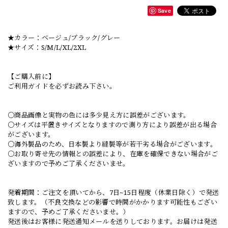
Save
★カラー：ベージュ/ブラック/グレー
★サイズ：S/M/L/XL/2XL
【ご購入前に】
ご利用ガイドを必ずお読み下さい。
○商品画像と実物の色には多少見え方に誤差がございます。
○サイズは平置きサイズとなりますので測り方により誤差が出る場合
がございます。
○海外製品のため、日本製より縫製等が若干劣る場合がございます。
○お取り寄せ先の情報との誤差により、在庫を確保できない場合がご
ざいますので予めご了承くださいませ。
発着期間：ご注文を頂いてから、7日~15日程度（休業日除く）で発送
致します。（不良交換などの影響で時間がかかります可能性もござい
ますので、予めご了承くださいませ。）
発送後はお客様に発送通知メールを送りしております。お届けは発送