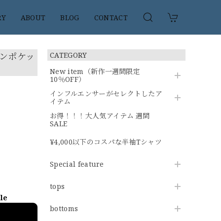
RY
ABOUT
BLOG
CONTACT
ンポケッ
CATEGORY
New item（新作一週間限定
10％OFF）
インフルエンサーがセレクトしたア
イテム
お得！！！大人気アイテム 週間
SALE
¥4,000以下のコスパな半袖Tシャツ
Special feature
tops
ble
bottoms