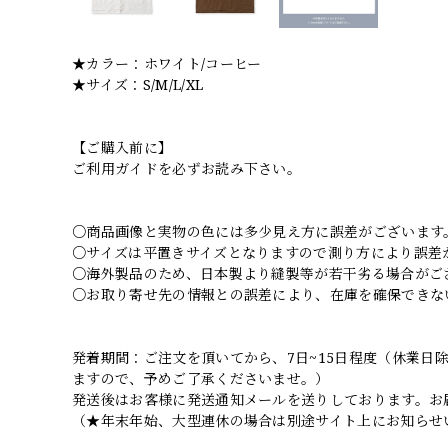
★カラー：ホワイト/コーヒー
★サイズ：S/M/L/XL
【ご購入前に】
ご利用ガイドを必ずお読み下さい。
○商品画像と実物の色には多少見え方に誤差がございます
○サイズは平置きサイズとなりますので測り方により誤差
○海外製品のため、日本製より縫製等が若干劣る場合がご
○お取り寄せ先の情報との誤差により、在庫を確保できな
発着期間：ご注文を頂いてから、7日~15日程度（休業
ますので、予めご了承くださいませ。）
発送後はお客様に発送通知メールを送りしております。お
（★年末年始、大型連休の場合は別途サイト上にお知らせ