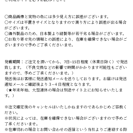
○商品画像と実物の色には多少見え方に誤差がございます。
○サイズは平置きサイズとなりますので測り方により誤差が出る場合
がございます。
○海外製品のため、日本製より縫製等が若干劣る場合がございます。
○お取り寄せ先の情報との誤差により、在庫を確保できない場合がご
ざいますので予めご了承くださいませ。
発着期間：ご注文を頂いてから、7日~15日程度（休業日除く）で発送
致します。（不良交換などの影響で時間がかかります可能性もござい
ますので、予めご了承くださいませ。）
発送後はお客様に発送通知メールを送りしております。お届けは発送
通知メールご確認後より３~４日程度となります。
（★年末年始、大型連休の場合は別途サイト上にお知らせいたしま
す。）
※注文確定後のキャンセルはいたしかねますのであらかじめご容赦く
ださい。
※状況によっては、在庫を確保できない場合がございますので予めご
了承くださいませ。
※在庫切れの場合とお問い合わせの返信という当社よりご連絡する際