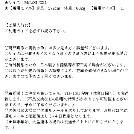
★サイズ：M/L/XL/2XL
★【着用モデル】身長：172cm 体重：60kg 【着用サイズ】：L
【ご購入前に】
ご利用ガイドを必ずお読み下さい。
○商品画像と実物の色には多少見え方に誤差がございます。
○サイズは平置きサイズとなりますので測り方により誤差が出る場合
がございます。
○海外製品のため、日本製より縫製等が若干劣る場合がございます。
○お取り寄せ先の情報との誤差により、在庫を確保できない場合がご
ざいますので予めご了承くださいませ。
発着期間：ご注文を頂いてから、7日~15日程度（休業日除く）で発送
致します。（不良交換などの影響で時間がかかります可能性もござい
ますので、予めご了承くださいませ。）
発送後はお客様に発送通知メールを送りしております。お届けは発送
通知メールご確認後より３~４日程度となります。
（★年末年始、大型連休の場合は別途サイト上にお知らせいたしま
す。）