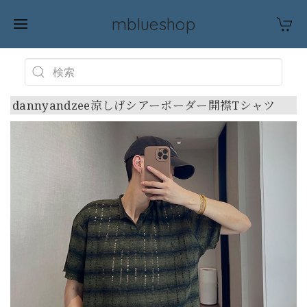
mblueshop
dannyandzee涼しげシアーボーダー開襟Tシャツ