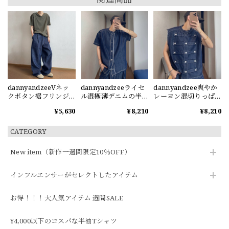
dannyandzeeVネッ
dannyandzeeライセ
dannyandzee爽やか
クボタン裾フリンジ
ル混極薄デニムの半
レーヨン混切りっぱ
の半袖Tシャツ
袖シャツ
なしデニムベスト
¥5,630
¥8,210
¥8,210
CATEGORY
New item（新作一週間限定10％OFF）
インフルエンサーがセレクトしたアイテム
お得！！！大人気アイテム 週間SALE
¥4,000以下のコスパな半袖Tシャツ