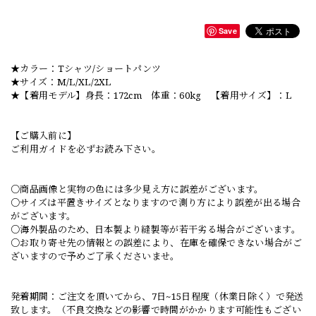
Save
★カラー：Tシャツ/ショートパンツ
★サイズ：M/L/XL/2XL
★【着用モデル】身長：172cm 体重：60kg 【着用サイズ】：L
【ご購入前に】
ご利用ガイドを必ずお読み下さい。
○商品画像と実物の色には多少見え方に誤差がございます。
○サイズは平置きサイズとなりますので測り方により誤差が出る場合
がございます。
○海外製品のため、日本製より縫製等が若干劣る場合がございます。
○お取り寄せ先の情報との誤差により、在庫を確保できない場合がご
ざいますので予めご了承くださいませ。
発着期間：ご注文を頂いてから、7日~15日程度（休業日除く）で発送
致します。（不良交換などの影響で時間がかかります可能性もござい