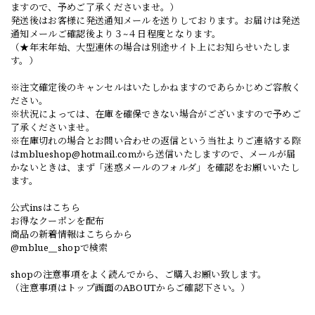
ますので、予めご了承くださいませ。）
発送後はお客様に発送通知メールを送りしております。お届けは発送
通知メールご確認後より３~４日程度となります。
（★年末年始、大型連休の場合は別途サイト上にお知らせいたしま
す。）
※注文確定後のキャンセルはいたしかねますのであらかじめご容赦く
ださい。
※状況によっては、在庫を確保できない場合がございますので予めご
了承くださいませ。
※在庫切れの場合とお問い合わせの返信という当社よりご連絡する際
は
mblueshop@hotmail.com
から送信いたしますので、メールが届
かないときは、まず「迷惑メールのフォルダ」を確認をお願いいたし
ます。
公式insはこちら
お得なクーポンを配布
商品の新着情報はこちらから
@mblue__shopで検索
shopの注意事項をよく読んでから、ご購入お願い致します。
（注意事項はトップ画面のABOUTからご確認下さい。）