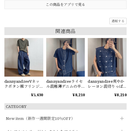
この商品をアプリで見る
通報する
関連商品
dannyandzeeVネッ
dannyandzeeライセ
dannyandzee爽やか
クボタン裾フリンジ
ル混極薄デニムの半
レーヨン混切りっぱ
の半袖Tシャツ
袖シャツ
なしデニムベスト
¥5,630
¥8,210
¥8,210
CATEGORY
New item（新作一週間限定10％OFF）