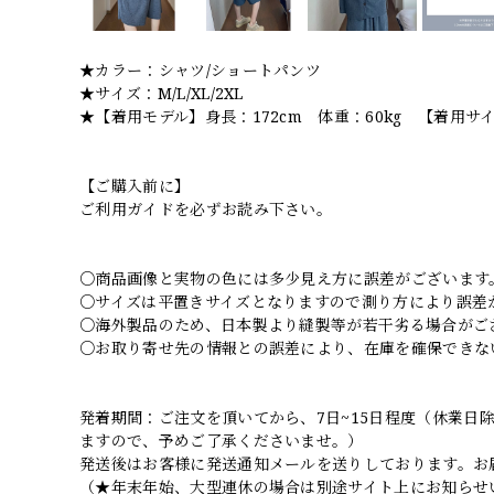
★カラー：シャツ/ショートパンツ
★サイズ：M/L/XL/2XL
★【着用モデル】身長：172cm 体重：60kg 【着用サ
【ご購入前に】
ご利用ガイドを必ずお読み下さい。
○商品画像と実物の色には多少見え方に誤差がございます
○サイズは平置きサイズとなりますので測り方により誤差
○海外製品のため、日本製より縫製等が若干劣る場合がご
○お取り寄せ先の情報との誤差により、在庫を確保できな
発着期間：ご注文を頂いてから、7日~15日程度（休業
ますので、予めご了承くださいませ。）
発送後はお客様に発送通知メールを送りしております。お
（★年末年始、大型連休の場合は別途サイト上にお知らせ