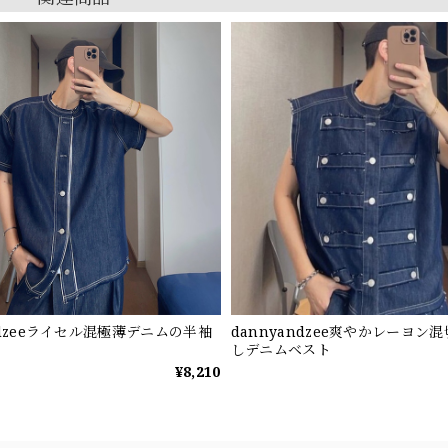
ndzeeライセル混極薄デニムの半袖
dannyandzee爽やかレーヨン
しデニムベスト
¥8,210