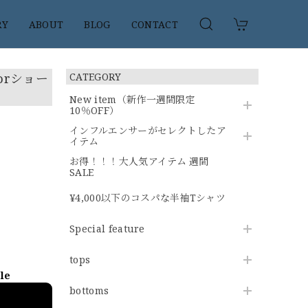
RY
ABOUT
BLOG
CONTACT
orショー
CATEGORY
New item（新作一週間限定
10％OFF）
インフルエンサーがセレクトしたア
イテム
お得！！！大人気アイテム 週間
SALE
¥4,000以下のコスパな半袖Tシャツ
Special feature
tops
ble
bottoms