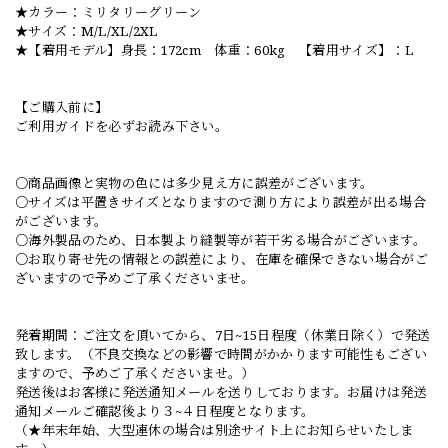
★カラー：ミリタリーグリーン
★サイズ：M/L/XL/2XL
★【着用モデル】身長：172cm 体重：60kg 【着用サイズ】：L
【ご購入前に】
ご利用ガイドを必ずお読み下さい。
○商品画像と実物の色には多少見え方に誤差がございます。
○サイズは平置きサイズとなりますので測り方により誤差が出る場合
がございます。
○海外製品のため、日本製より縫製等が若干劣る場合がございます。
○お取り寄せ先の情報との誤差により、在庫を確保できない場合がご
ざいますので予めご了承くださいませ。
発着期間：ご注文を頂いてから、7日~15日程度（休業日除く）で発送
致します。（不良交換などの影響で時間がかかります可能性もござい
ますので、予めご了承くださいませ。）
発送後はお客様に発送通知メールを送りしております。お届けは発送
通知メールご確認後より３~４日程度となります。
（★年末年始、大型連休の場合は別途サイト上にお知らせいたしま