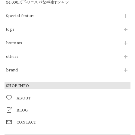
¥4,000以下のコスパな半袖Tシャツ
Special feature
tops
bottoms
others
brand
SHOP INFO
ABOUT
BLOG
CONTACT