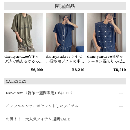
関連商品
dannyandzeeVネッ
dannyandzeeライセ
dannyandzee爽やか
ク透け感あるゆるっ
ル混極薄デニムの半
レーヨン混切りっぱ
と半袖Tシャツ
袖シャツ
なしデニムベスト
¥6,000
¥8,210
¥8,210
CATEGORY
New item（新作一週間限定10％OFF）
インフルエンサーがセレクトしたアイテム
お得！！！大人気アイテム 週間SALE