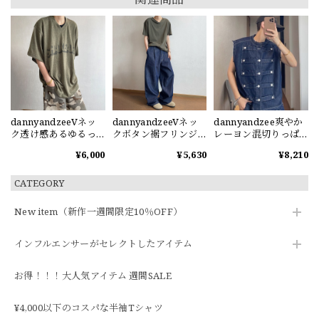
dannyandzeeVネッ
dannyandzeeVネッ
dannyandzee爽やか
ク透け感あるゆるっ
クボタン裾フリンジ
レーヨン混切りっぱ
と半袖Tシャツ
の半袖Tシャツ
なしデニムベスト
¥6,000
¥5,630
¥8,210
CATEGORY
New item（新作一週間限定10％OFF）
インフルエンサーがセレクトしたアイテム
お得！！！大人気アイテム 週間SALE
¥4,000以下のコスパな半袖Tシャツ