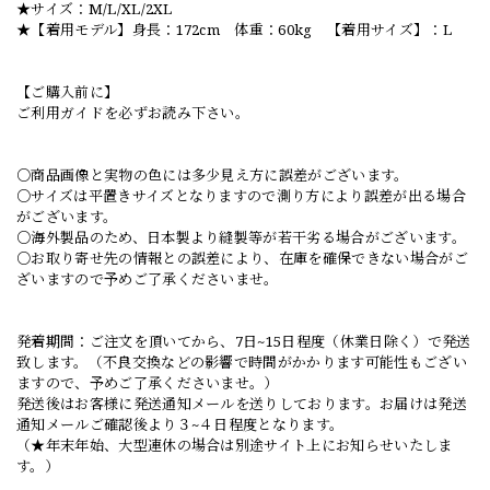
★サイズ：M/L/XL/2XL
★【着用モデル】身長：172cm 体重：60kg 【着用サイズ】：L
【ご購入前に】
ご利用ガイドを必ずお読み下さい。
○商品画像と実物の色には多少見え方に誤差がございます。
○サイズは平置きサイズとなりますので測り方により誤差が出る場合
がございます。
○海外製品のため、日本製より縫製等が若干劣る場合がございます。
○お取り寄せ先の情報との誤差により、在庫を確保できない場合がご
ざいますので予めご了承くださいませ。
発着期間：ご注文を頂いてから、7日~15日程度（休業日除く）で発送
致します。（不良交換などの影響で時間がかかります可能性もござい
ますので、予めご了承くださいませ。）
発送後はお客様に発送通知メールを送りしております。お届けは発送
通知メールご確認後より３~４日程度となります。
（★年末年始、大型連休の場合は別途サイト上にお知らせいたしま
す。）