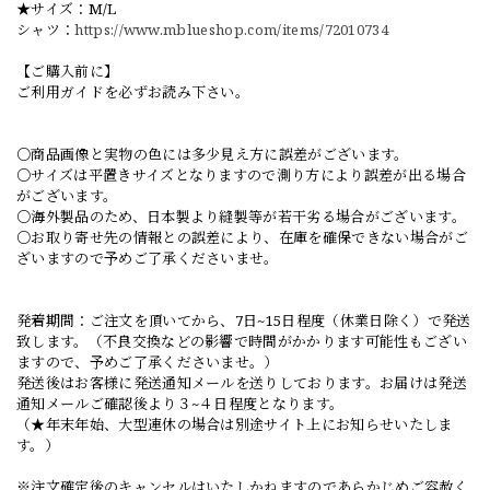
★サイズ：M/L
シャツ：
https://www.mblueshop.com/items/72010734
【ご購入前に】
ご利用ガイドを必ずお読み下さい。
○商品画像と実物の色には多少見え方に誤差がございます。
○サイズは平置きサイズとなりますので測り方により誤差が出る場合
がございます。
○海外製品のため、日本製より縫製等が若干劣る場合がございます。
○お取り寄せ先の情報との誤差により、在庫を確保できない場合がご
ざいますので予めご了承くださいませ。
発着期間：ご注文を頂いてから、7日~15日程度（休業日除く）で発送
致します。（不良交換などの影響で時間がかかります可能性もござい
ますので、予めご了承くださいませ。）
発送後はお客様に発送通知メールを送りしております。お届けは発送
通知メールご確認後より３~４日程度となります。
（★年末年始、大型連休の場合は別途サイト上にお知らせいたしま
す。）
※注文確定後のキャンセルはいたしかねますのであらかじめご容赦く