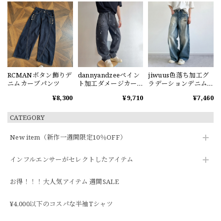
RCMANボタン飾りデ
dannyandzeeペイン
jiwuus色落ち加工グ
ニムカーブパンツ
ト加工ダメージカー
ラデーションデニム
ブデニムパンツ
パンツ
¥8,300
¥9,710
¥7,460
CATEGORY
New item（新作一週間限定10％OFF）
インフルエンサーがセレクトしたアイテム
お得！！！大人気アイテム 週間SALE
¥4,000以下のコスパな半袖Tシャツ