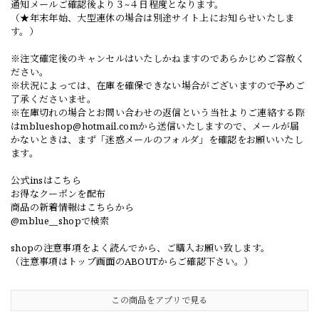
通知メールご確認後より３~４日程度となります。
（★年末年始、大型連休の場合は別途サイト上にお知らせいたしま
す。）
※注文確定後のキャンセルはいたしかねますのであらかじめご容赦く
ださい。
※状況によっては、在庫を確保できない場合がございますので予めご
了承くださいませ。
※在庫切れの場合とお問い合わせの返信という当社よりご連絡する際
は
mblueshop@hotmail.com
から送信いたしますので、メールが届
かないときは、まず「迷惑メールのフォルダ」を確認をお願いいたし
ます。
公式insはこちら
お得なクーポンを配布
商品の新着情報はこちらから
@mblue__shopで検索
shopの注意事項をよく読んでから、ご購入お願い致します。
（注意事項はトップ画面のABOUTからご確認下さい。）
この商品をアプリで見る