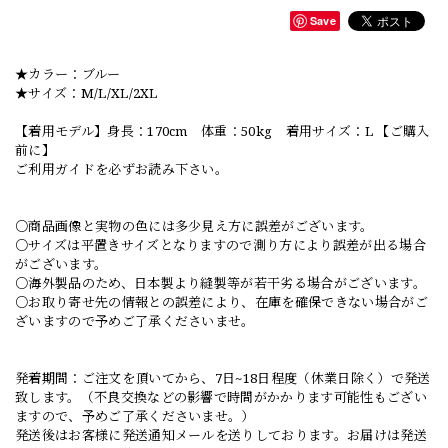
Save
★カラー：ブルー
★サイズ：M/L/XL/2XL
【着用モデル】身長：170cm 体重：50kg 着用サイズ：L 【ご購入
前に】
ご利用ガイドを必ずお読み下さい。
○商品画像と実物の色には多少見え方に誤差がございます。
○サイズは平置きサイズとなりますので測り方により誤差が出る場合
がございます。
○海外製品のため、日本製より縫製等が若干劣る場合がございます。
○お取り寄せ先の情報との誤差により、在庫を確保できない場合がご
ざいますので予めご了承くださいませ。
発着期間：ご注文を頂いてから、7日~18日程度（休業日除く）で発送
致します。（不良交換などの影響で時間がかかります可能性もござい
ますので、予めご了承くださいませ。）
発送後はお客様に発送通知メールを送りしております。お届けは発送