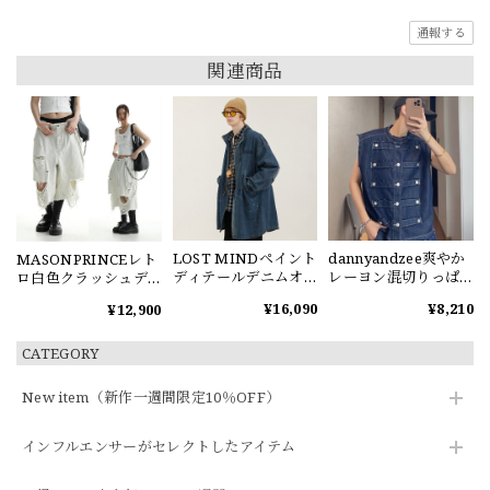
通報する
関連商品
LOST MINDペイント
dannyandzee爽やか
MASONPRINCEレト
ディテールデニムオ
レーヨン混切りっぱ
ロ白色クラッシュデ
ーバーコート
なしデニムベスト
ニムパンツ
¥16,090
¥8,210
¥12,900
CATEGORY
New item（新作一週間限定10％OFF）
インフルエンサーがセレクトしたアイテム