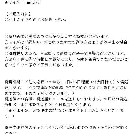
★サイズ：one size
【ご購入前に】
ご利用ガイドを必ずお読み下さい。
○商品画像と実物の色には多少見え方に誤差がございます。
○サイズは平置きサイズとなりますので測り方により誤差が出る場合
がございます。
○海外製品のため、日本製より縫製等が若干劣る場合がございます。
○お取り寄せ先の情報との誤差により、在庫を確保できない場合がご
ざいますので予めご了承くださいませ。
発着期間：ご注文を頂いてから、7日~15日程度（休業日除く）で発送
致します。（不良交換などの影響で時間がかかります可能性もござい
ますので、予めご了承くださいませ。）
発送後はお客様に発送通知メールを送りしております。お届けは発送
通知メールご確認後より３~４日程度となります。
（★年末年始、大型連休の場合は別途サイト上にお知らせいたしま
す。）
※注文確定後のキャンセルはいたしかねますのであらかじめご容赦く
ださい。