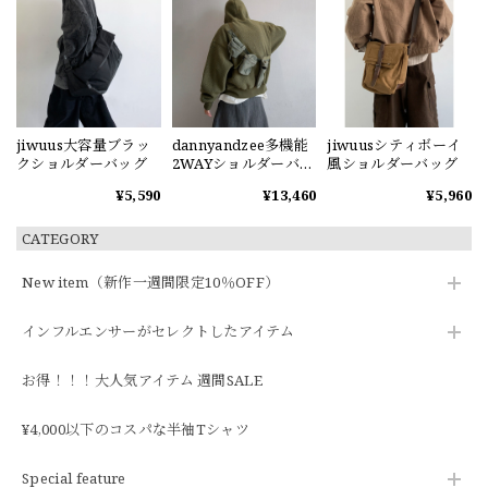
jiwuus大容量ブラッ
dannyandzee多機能
jiwuusシティボーイ
クショルダーバッグ
2WAYショルダーバッ
風ショルダーバッグ
グ
¥5,590
¥13,460
¥5,960
CATEGORY
New item（新作一週間限定10％OFF）
インフルエンサーがセレクトしたアイテム
お得！！！大人気アイテム 週間SALE
¥4,000以下のコスパな半袖Tシャツ
Special feature