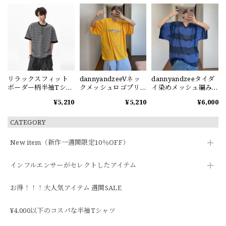
リラックスフィット
dannyandzeeVネッ
dannyandzeeタイダ
ボーダー柄半袖Tシャ
クメッシュロゴプリ
イ染めメッシュ編みV
ツ
ント半袖Tシャツ
ネック半袖Tシャツ
¥5,210
¥5,210
¥6,000
CATEGORY
New item（新作一週間限定10％OFF）
インフルエンサーがセレクトしたアイテム
お得！！！大人気アイテム 週間SALE
¥4,000以下のコスパな半袖Tシャツ