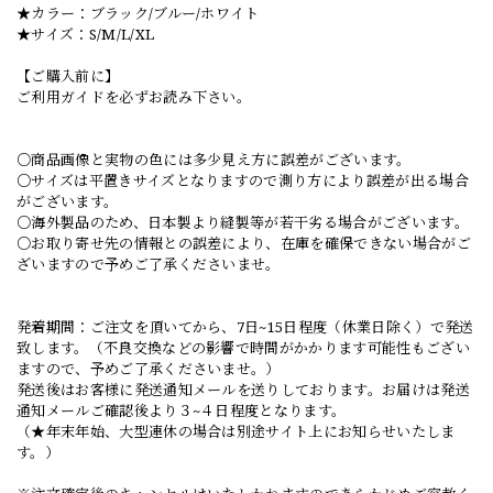
★カラー：ブラック/ブルー/ホワイト
★サイズ：S/M/L/XL
【ご購入前に】
ご利用ガイドを必ずお読み下さい。
○商品画像と実物の色には多少見え方に誤差がございます。
○サイズは平置きサイズとなりますので測り方により誤差が出る場合
がございます。
○海外製品のため、日本製より縫製等が若干劣る場合がございます。
○お取り寄せ先の情報との誤差により、在庫を確保できない場合がご
ざいますので予めご了承くださいませ。
発着期間：ご注文を頂いてから、7日~15日程度（休業日除く）で発送
致します。（不良交換などの影響で時間がかかります可能性もござい
ますので、予めご了承くださいませ。）
発送後はお客様に発送通知メールを送りしております。お届けは発送
通知メールご確認後より３~４日程度となります。
（★年末年始、大型連休の場合は別途サイト上にお知らせいたしま
す。）