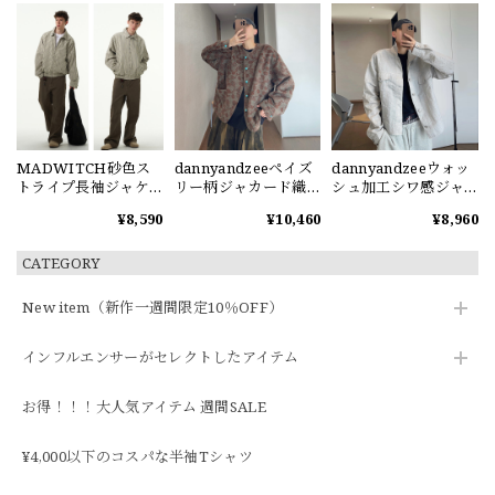
MADWITCH砂色ス
dannyandzeeペイズ
dannyandzeeウォッ
トライプ長袖ジャケ
リー柄ジャカード織
シュ加工シワ感ジャ
ット
りジャケット
ケット
¥8,590
¥10,460
¥8,960
CATEGORY
New item（新作一週間限定10％OFF）
インフルエンサーがセレクトしたアイテム
お得！！！大人気アイテム 週間SALE
¥4,000以下のコスパな半袖Tシャツ