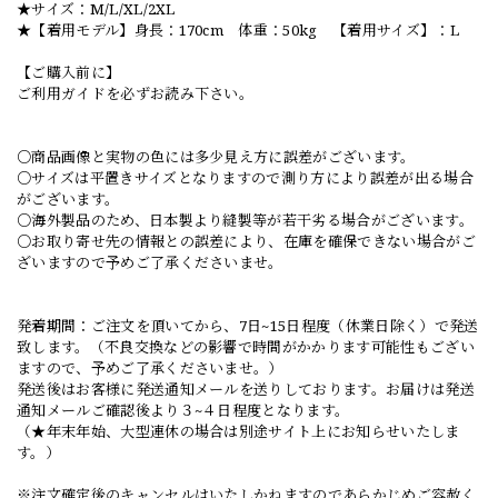
★サイズ：M/L/XL/2XL
★【着用モデル】身長：170cm 体重：50kg 【着用サイズ】：L
【ご購入前に】
ご利用ガイドを必ずお読み下さい。
○商品画像と実物の色には多少見え方に誤差がございます。
○サイズは平置きサイズとなりますので測り方により誤差が出る場合
がございます。
○海外製品のため、日本製より縫製等が若干劣る場合がございます。
○お取り寄せ先の情報との誤差により、在庫を確保できない場合がご
ざいますので予めご了承くださいませ。
発着期間：ご注文を頂いてから、7日~15日程度（休業日除く）で発送
致します。（不良交換などの影響で時間がかかります可能性もござい
ますので、予めご了承くださいませ。）
発送後はお客様に発送通知メールを送りしております。お届けは発送
通知メールご確認後より３~４日程度となります。
（★年末年始、大型連休の場合は別途サイト上にお知らせいたしま
す。）
※注文確定後のキャンセルはいたしかねますのであらかじめご容赦く